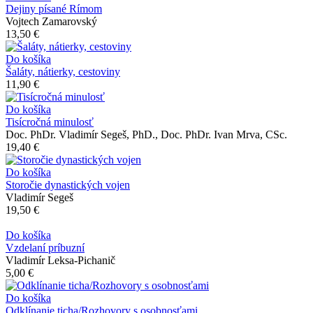
Dejiny písané Rímom
Vojtech Zamarovský
13,50 €
Do košíka
Šaláty, nátierky, cestoviny
11,90 €
Do košíka
Tisícročná minulosť
Doc. PhDr. Vladimír Segeš, PhD., Doc. PhDr. Ivan Mrva, CSc.
19,40 €
Do košíka
Storočie dynastických vojen
Vladimír Segeš
19,50 €
Do košíka
Vzdelaní príbuzní
Vladimír Leksa-Pichanič
5,00 €
Do košíka
Odklínanie ticha/Rozhovory s osobnosťami