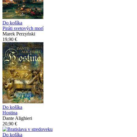
Do košíka
Piráti svetových morí
Marek Perzyński
19,90 €
Do košíka
Hostina
Dante Alighieri
20,90 €
Do košíka