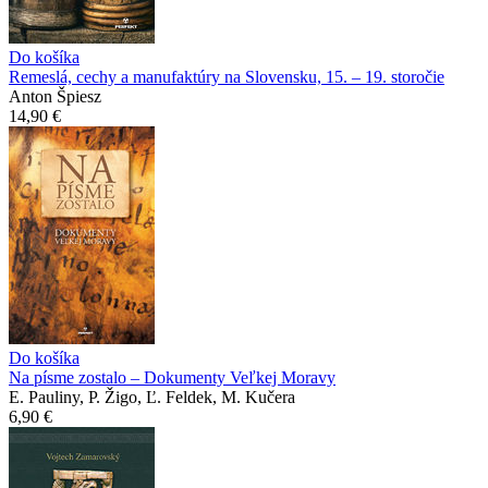
Do košíka
Remeslá, cechy a manufaktúry na Slovensku, 15. – 19. storočie
Anton Špiesz
14,90 €
Do košíka
Na písme zostalo – Dokumenty Veľkej Moravy
E. Pauliny, P. Žigo, Ľ. Feldek, M. Kučera
6,90 €