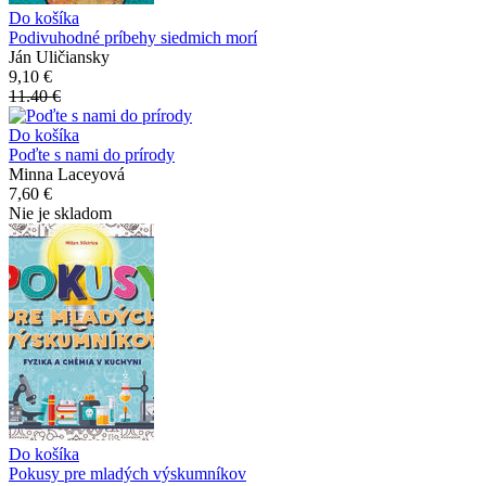
Do košíka
Podivuhodné príbehy siedmich morí
Ján Uličiansky
9,10 €
11.40 €
Do košíka
Poďte s nami do prírody
Minna Laceyová
7,60 €
Nie je skladom
Do košíka
Pokusy pre mladých výskumníkov