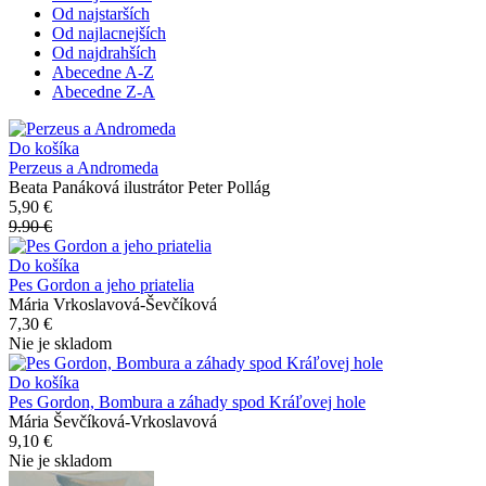
Od najstarších
Od najlacnejších
Od najdrahších
Abecedne A-Z
Abecedne Z-A
Do košíka
Perzeus a Andromeda
Beata Panáková ilustrátor Peter Pollág
5,90 €
9.90 €
Do košíka
Pes Gordon a jeho priatelia
Mária Vrkoslavová-Ševčíková
7,30 €
Nie je skladom
Do košíka
Pes Gordon, Bombura a záhady spod Kráľovej hole
Mária Ševčíková-Vrkoslavová
9,10 €
Nie je skladom