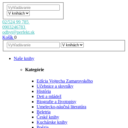
02/524 99 785
0903246783
odbyt@perfekt.sk
Košík
0
Naše knihy
Kategórie
Edícia Vojtecha Zamarovského
Učebnice a slovníky
História
Deti a mládež
Biografie a životopisy
Umelecko-náučná literatúra
Beletria
České knihy
Kuchárske knihy
Poézia