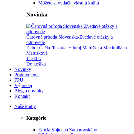
Môžete si vytlačiť vlastnú knihu
Novinka
Čarovná príroda Slovenska-Zvedavé otázky a
odpovede
Ľubor Čačko/Ilustrácie: Juraj Martiška a Maximiliána
Martišková
11,00 €
Do košíka
Novinky
Pripravujeme
FPU
Výpredaj
Blog a novinky
Kontakt
Naše knihy
Kategórie
Edícia Vojtecha Zamarovského