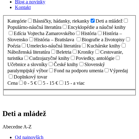
Blog a novinky
Kontakt
Kategórie
Básničky, hádanky, riekanky
Deti a mládež
Populárno-náučná literatúra
Encyklopédie a náučné knihy
Edícia Vojtecha Zamarovského
História
História –
Slovensko
História – Bratislava
Biografie a životopisy
Poézia
Umelecko-náučná literatúra
Kuchárske knihy
Náboženská literatúra
Beletria
Kroniky
Cestovanie,
turistika
Cudzojazyčné knihy
Poviedky, antológie
Učebnice a slovníky
České knihy
Slovenský
paralympijský výbor
Fond na podporu umenia
Výpredaj
Doplnkový tovar
Cena
0 - 5 €
5 - 15 €
15 - a viac
Deti a mládež
Abecedne A-Z
Od najnovších