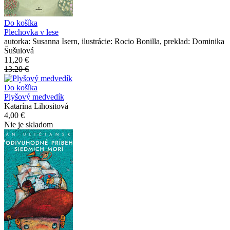
Do košíka
Plechovka v lese
autorka: Susanna Isern, ilustrácie: Rocio Bonilla, preklad: Dominika
Šušulová
11,20 €
13.20 €
Do košíka
Plyšový medvedík
Katarína Lihositová
4,00 €
Nie je skladom