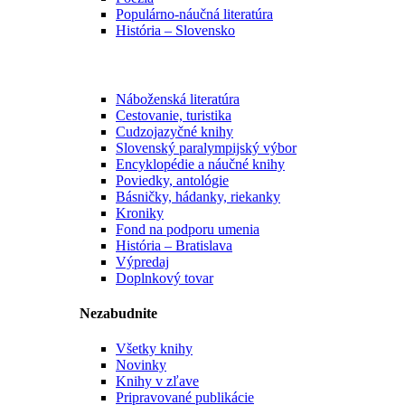
Populárno-náučná literatúra
História – Slovensko
Náboženská literatúra
Cestovanie, turistika
Cudzojazyčné knihy
Slovenský paralympijský výbor
Encyklopédie a náučné knihy
Poviedky, antológie
Básničky, hádanky, riekanky
Kroniky
Fond na podporu umenia
História – Bratislava
Výpredaj
Doplnkový tovar
Nezabudnite
Všetky knihy
Novinky
Knihy v zľave
Pripravované publikácie