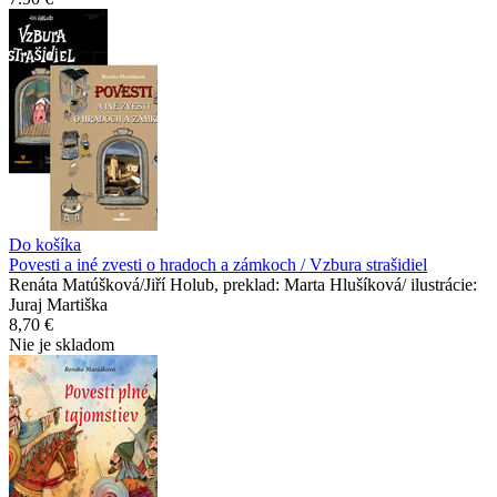
Do košíka
Povesti a iné zvesti o hradoch a zámkoch / Vzbura strašidiel
Renáta Matúšková/Jiří Holub, preklad: Marta Hlušíková/ ilustrácie:
Juraj Martiška
8,70 €
Nie je skladom