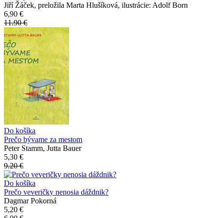
Jiří Žáček, preložila Marta Hlušíková, ilustrácie: Adolf Born
6,90 €
11.90 €
Do košíka
Prečo bývame za mestom
Peter Stamm, Jutta Bauer
5,30 €
9.20 €
Do košíka
Prečo veveričky nenosia dáždnik?
Dagmar Pokorná
5,20 €