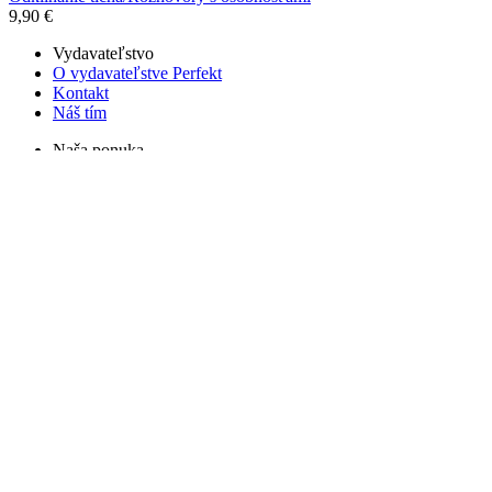
9,90 €
Vydavateľstvo
O vydavateľstve Perfekt
Kontakt
Náš tím
Naša ponuka
Distribúcia
Naše aktivity
Združenie Korytnačky
Autogramiády, besedy a čítanie
Vydavateľské súťaže
Dôležité informácie
Obchodné podmienky
Ako nakupovať
Ochrana osobných údajov
Perfekt a.s.
Cukrová 14, 811 08 Bratislava
Tel: +421 2 524 99 785
Tel: +421 903 246 783
IČO: 00680303