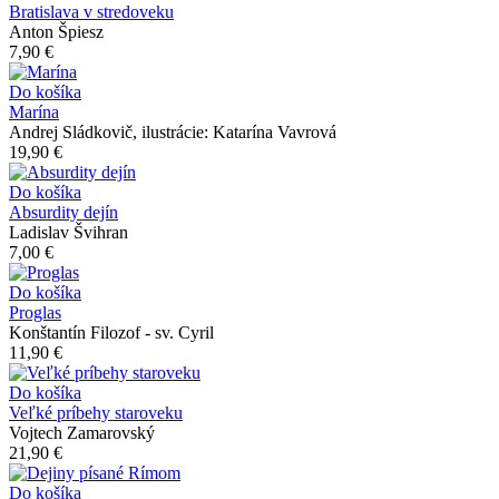
Bratislava v stredoveku
Anton Špiesz
7,90 €
Do košíka
Marína
Andrej Sládkovič, ilustrácie: Katarína Vavrová
19,90 €
Do košíka
Absurdity dejín
Ladislav Švihran
7,00 €
Do košíka
Proglas
Konštantín Filozof - sv. Cyril
11,90 €
Do košíka
Veľké príbehy staroveku
Vojtech Zamarovský
21,90 €
Do košíka