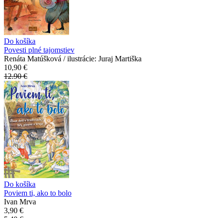
Do košíka
Povesti plné tajomstiev
Renáta Matúšková / ilustrácie: Juraj Martiška
10,90 €
12.90 €
Do košíka
Poviem ti, ako to bolo
Ivan Mrva
3,90 €