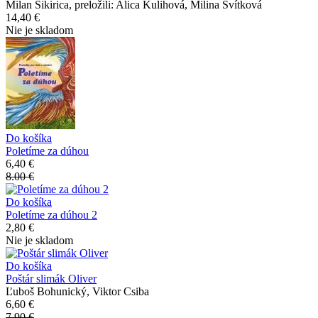
Milan Sikirica, preložili: Alica Kulihová, Milina Svítková
14,40 €
Nie je skladom
Do košíka
Poletíme za dúhou
6,40 €
8.00 €
Do košíka
Poletíme za dúhou 2
2,80 €
Nie je skladom
Do košíka
Poštár slimák Oliver
Ľuboš Bohunický, Viktor Csiba
6,60 €
7.90 €