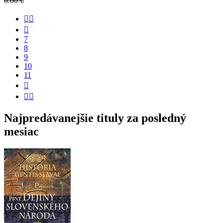
6.00 €


7
8
9
10
11


Najpredávanejšie tituly za posledný
mesiac