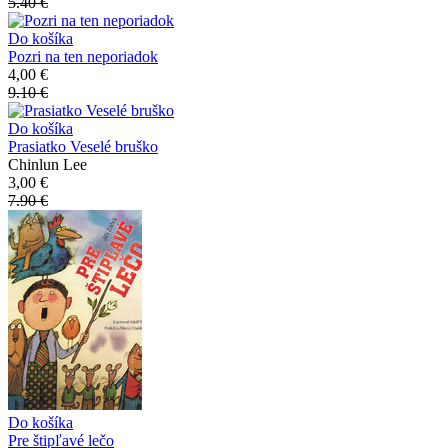
5.40 €
Do košíka
Pozri na ten neporiadok
4,00 €
9.10 €
Do košíka
Prasiatko Veselé bruško
Chinlun Lee
3,00 €
7.90 €
Do košíka
Pre štipľavé lečo