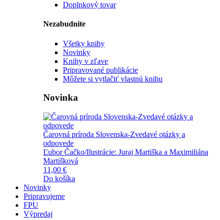
Doplnkový tovar
Nezabudnite
Všetky knihy
Novinky
Knihy v zľave
Pripravované publikácie
Môžete si vytlačiť vlastnú knihu
Novinka
Čarovná príroda Slovenska-Zvedavé otázky a
odpovede
Ľubor Čačko/Ilustrácie: Juraj Martiška a Maximiliána
Martišková
11,00 €
Do košíka
Novinky
Pripravujeme
FPU
Výpredaj