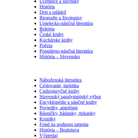
Učebnice a slovníky
História
Deti a mládež
Biografie a životopisy
Umelecko-náučná literatúra
Beletria
České knihy
Kuchárske knihy
Poézia
Populárno-náučná literatúra
História – Slovensko
Náboženská literatúra
Cestovanie, turistika
Cudzojazyčné knihy
Slovenský paralympijský výbor
Encyklopédie a náučné knihy
Poviedky, antológie
Básničky, hádanky, riekanky
Kroniky
Fond na podporu umenia
História – Bratislava
Výpredaj