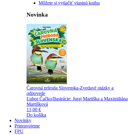
Môžete si vytlačiť vlastnú knihu
Novinka
Čarovná príroda Slovenska-Zvedavé otázky a
odpovede
Ľubor Čačko/Ilustrácie: Juraj Martiška a Maximiliána
Martišková
11,00 €
Do košíka
Novinky
Pripravujeme
FPU