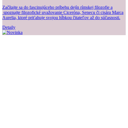
Začítajte sa do fascinujúceho príbehu dejín rímskej filozofie a
Z
spoznajte filozofické uvažovanie Ciceróna, Senecu či cisára Marca
b
Aurelia, ktoré priťahuje svojou hĺbkou čitateľov až do súčasnosti.
Detaily