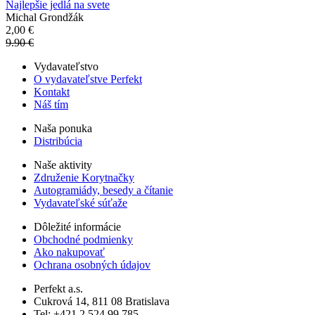
Najlepšie jedlá na svete
Michal Grondžák
2,00 €
9.90 €
Vydavateľstvo
O vydavateľstve Perfekt
Kontakt
Náš tím
Naša ponuka
Distribúcia
Naše aktivity
Združenie Korytnačky
Autogramiády, besedy a čítanie
Vydavateľské súťaže
Dôležité informácie
Obchodné podmienky
Ako nakupovať
Ochrana osobných údajov
Perfekt a.s.
Cukrová 14, 811 08 Bratislava
Tel: +421 2 524 99 785