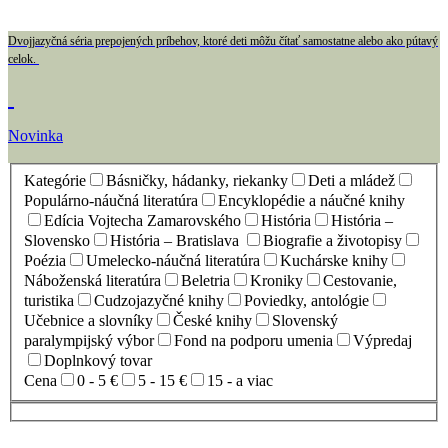
Dvojjazyčná séria prepojených príbehov, ktoré deti môžu čítať samostatne alebo ako pútavý
celok.
Novinka
Kategórie
Básničky, hádanky, riekanky
Deti a mládež
Populárno-náučná literatúra
Encyklopédie a náučné knihy
Edícia Vojtecha Zamarovského
História
História –
Slovensko
História – Bratislava
Biografie a životopisy
Poézia
Umelecko-náučná literatúra
Kuchárske knihy
Náboženská literatúra
Beletria
Kroniky
Cestovanie,
turistika
Cudzojazyčné knihy
Poviedky, antológie
Učebnice a slovníky
České knihy
Slovenský
paralympijský výbor
Fond na podporu umenia
Výpredaj
Doplnkový tovar
Cena
0 - 5 €
5 - 15 €
15 - a viac