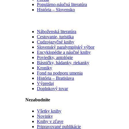
Populárno-náučná literatúra
História – Slovensko
Náboženská literatúra
Cestovanie, turistika
Cudzojazyčné knihy
Slovenský paralympijský výbor
Encyklopédie a náučné knihy
Poviedky, antológie
Básničky, hádanky, riekanky
Kroniky
Fond na podporu umenia
História – Bratislava
Výpredaj
Doplnkový tovar
Nezabudnite
Všetky knihy
Novinky
Knihy v zľave
Pripravované publikácie