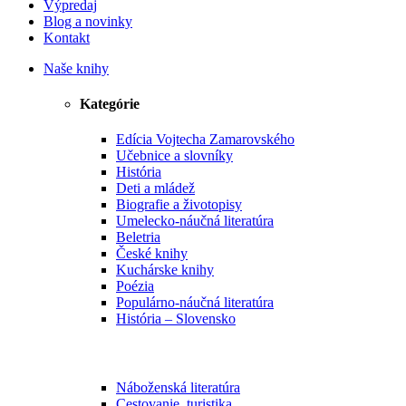
Výpredaj
Blog a novinky
Kontakt
Naše knihy
Kategórie
Edícia Vojtecha Zamarovského
Učebnice a slovníky
História
Deti a mládež
Biografie a životopisy
Umelecko-náučná literatúra
Beletria
České knihy
Kuchárske knihy
Poézia
Populárno-náučná literatúra
História – Slovensko
Náboženská literatúra
Cestovanie, turistika