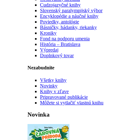
Cudzojazyčné knihy
Slovenský paralympijský výbor
Encyklopédie a náučné knihy
Poviedky, antológie
Básničky, hádanky, riekanky
Kroniky
Fond na podporu umenia
História – Bratislava
Výpredaj
Doplnkový tovar
Nezabudnite
Všetky knihy
Novinky
Knihy v zľave
Pripravované publikácie
Môžete si vytlačiť vlastnú knihu
Novinka