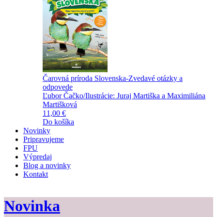
Čarovná príroda Slovenska-Zvedavé otázky a
odpovede
Ľubor Čačko/Ilustrácie: Juraj Martiška a Maximiliána
Martišková
11,00 €
Do košíka
Novinky
Pripravujeme
FPU
Výpredaj
Blog a novinky
Kontakt
Novinka