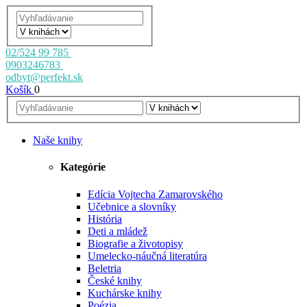
02/524 99 785
0903246783
odbyt@perfekt.sk
Košík
0
Naše knihy
Kategórie
Edícia Vojtecha Zamarovského
Učebnice a slovníky
História
Deti a mládež
Biografie a životopisy
Umelecko-náučná literatúra
Beletria
České knihy
Kuchárske knihy
Poézia