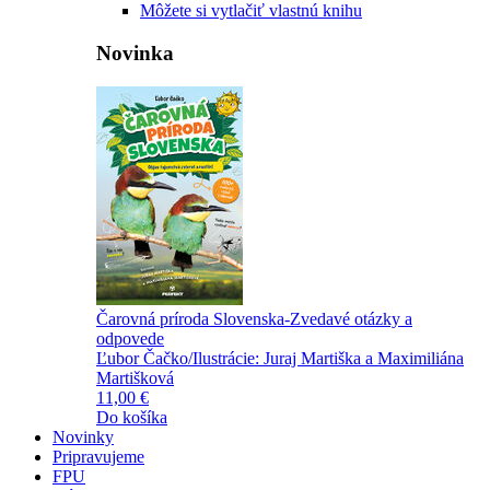
Môžete si vytlačiť vlastnú knihu
Novinka
Čarovná príroda Slovenska-Zvedavé otázky a
odpovede
Ľubor Čačko/Ilustrácie: Juraj Martiška a Maximiliána
Martišková
11,00 €
Do košíka
Novinky
Pripravujeme
FPU