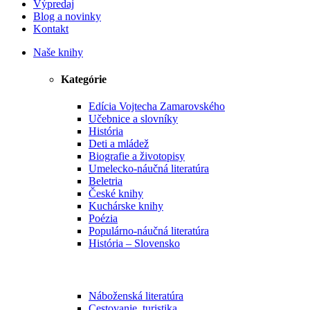
Výpredaj
Blog a novinky
Kontakt
Naše knihy
Kategórie
Edícia Vojtecha Zamarovského
Učebnice a slovníky
História
Deti a mládež
Biografie a životopisy
Umelecko-náučná literatúra
Beletria
České knihy
Kuchárske knihy
Poézia
Populárno-náučná literatúra
História – Slovensko
Náboženská literatúra
Cestovanie, turistika