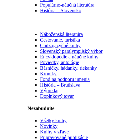
Populárno-náučná literatúra
História – Slovensko
Náboženská literatúra
Cestovanie, turistika
Cudzojazyčné knihy
Slovenský paralympijský výbor
Encyklopédie a náučné knihy
Poviedky, antológie
Básničky, hádanky, riekanky
Kroniky
Fond na podporu umenia
História – Bratislava
Výpredaj
Doplnkový tovar
Nezabudnite
Všetky knihy
Novinky
Knihy v zľave
Pripravované publikácie