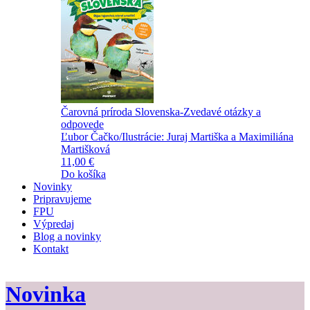
Čarovná príroda Slovenska-Zvedavé otázky a
odpovede
Ľubor Čačko/Ilustrácie: Juraj Martiška a Maximiliána
Martišková
11,00 €
Do košíka
Novinky
Pripravujeme
FPU
Výpredaj
Blog a novinky
Kontakt
Novinka