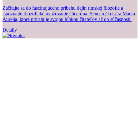
Začítajte sa do fascinujúceho príbehu dejín rímskej filozofie a
Z
spoznajte filozofické uvažovanie Ciceróna, Senecu či cisára Marca
b
Aurelia, ktoré priťahuje svojou hĺbkou čitateľov až do súčasnosti.
Detaily