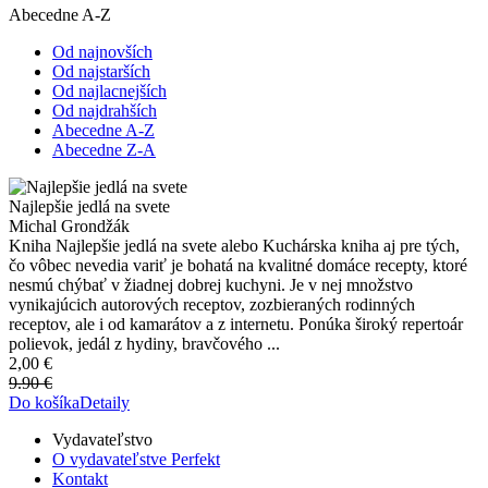
Abecedne A-Z
Od najnovších
Od najstarších
Od najlacnejších
Od najdrahších
Abecedne A-Z
Abecedne Z-A
Najlepšie jedlá na svete
Michal Grondžák
Kniha Najlepšie jedlá na svete alebo Kuchárska kniha aj pre tých,
čo vôbec nevedia variť je bohatá na kvalitné domáce recepty, ktoré
nesmú chýbať v žiadnej dobrej kuchyni. Je v nej množstvo
vynikajúcich autorových receptov, zozbieraných rodinných
receptov, ale i od kamarátov a z internetu. Ponúka široký repertoár
polievok, jedál z hydiny, bravčového ...
2,00 €
9.90 €
Do košíka
Detaily
Vydavateľstvo
O vydavateľstve Perfekt
Kontakt