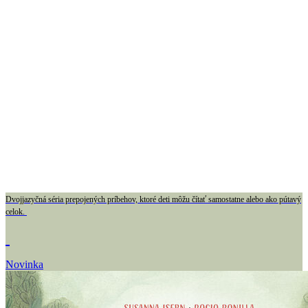
Dvojjazyčná séria prepojených príbehov, ktoré deti môžu čítať samostatne alebo ako pútavý
celok.
Novinka