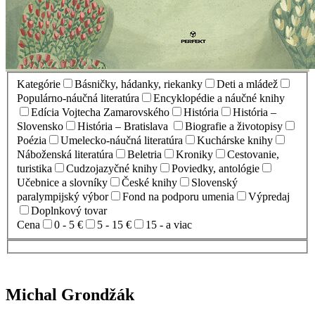
Kategórie
Básničky, hádanky, riekanky
Deti a mládež
Populárno-náučná literatúra
Encyklopédie a náučné knihy
Edícia Vojtecha Zamarovského
História
História –
Slovensko
História – Bratislava
Biografie a životopisy
Poézia
Umelecko-náučná literatúra
Kuchárske knihy
Náboženská literatúra
Beletria
Kroniky
Cestovanie,
turistika
Cudzojazyčné knihy
Poviedky, antológie
Učebnice a slovníky
České knihy
Slovenský
paralympijský výbor
Fond na podporu umenia
Výpredaj
Doplnkový tovar
Cena
0 - 5 €
5 - 15 €
15 - a viac
Michal Grondžák