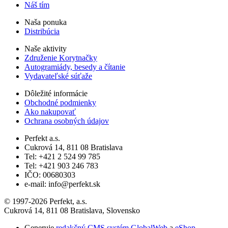
Náš tím
Naša ponuka
Distribúcia
Naše aktivity
Združenie Korytnačky
Autogramiády, besedy a čítanie
Vydavateľské súťaže
Dôležité informácie
Obchodné podmienky
Ako nakupovať
Ochrana osobných údajov
Perfekt a.s.
Cukrová 14, 811 08 Bratislava
Tel: +421 2 524 99 785
Tel: +421 903 246 783
IČO: 00680303
e-mail: info@perfekt.sk
© 1997-2026 Perfekt, a.s.
Cukrová 14, 811 08 Bratislava, Slovensko
Generuje
redakčný CMS systém GlobalWeb
a
eShop