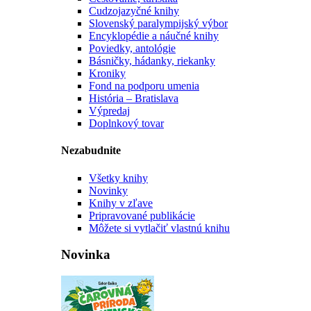
Cudzojazyčné knihy
Slovenský paralympijský výbor
Encyklopédie a náučné knihy
Poviedky, antológie
Básničky, hádanky, riekanky
Kroniky
Fond na podporu umenia
História – Bratislava
Výpredaj
Doplnkový tovar
Nezabudnite
Všetky knihy
Novinky
Knihy v zľave
Pripravované publikácie
Môžete si vytlačiť vlastnú knihu
Novinka