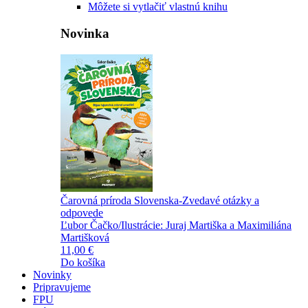
Môžete si vytlačiť vlastnú knihu
Novinka
Čarovná príroda Slovenska-Zvedavé otázky a
odpovede
Ľubor Čačko/Ilustrácie: Juraj Martiška a Maximiliána
Martišková
11,00 €
Do košíka
Novinky
Pripravujeme
FPU