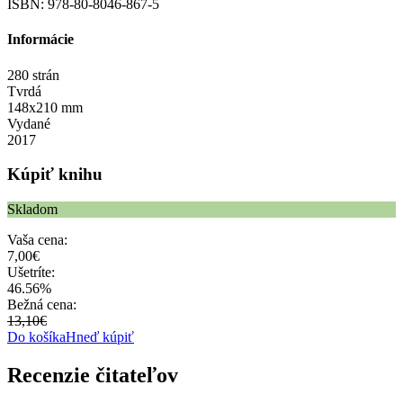
ISBN: 978-80-8046-867-5
Informácie
280 strán
Tvrdá
148x210 mm
Vydané
2017
Kúpiť knihu
Skladom
Vaša cena:
7,00€
Ušetríte:
46.56%
Bežná cena:
13,10€
Do košíka
Hneď kúpiť
Recenzie čitateľov