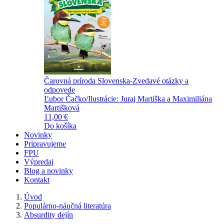
Čarovná príroda Slovenska-Zvedavé otázky a
odpovede
Ľubor Čačko/Ilustrácie: Juraj Martiška a Maximiliána
Martišková
11,00 €
Do košíka
Novinky
Pripravujeme
FPU
Výpredaj
Blog a novinky
Kontakt
Úvod
Populárno-náučná literatúra
Absurdity dejín