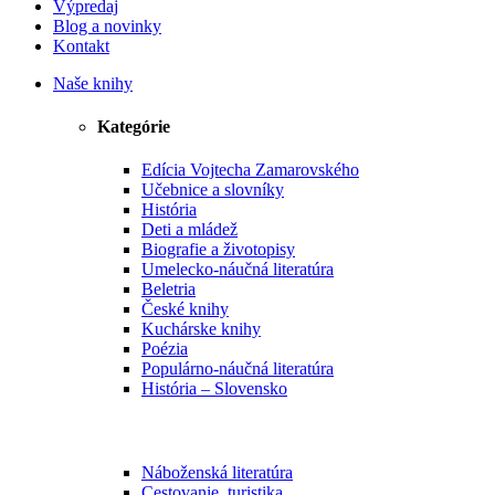
Výpredaj
Blog a novinky
Kontakt
Naše knihy
Kategórie
Edícia Vojtecha Zamarovského
Učebnice a slovníky
História
Deti a mládež
Biografie a životopisy
Umelecko-náučná literatúra
Beletria
České knihy
Kuchárske knihy
Poézia
Populárno-náučná literatúra
História – Slovensko
Náboženská literatúra
Cestovanie, turistika