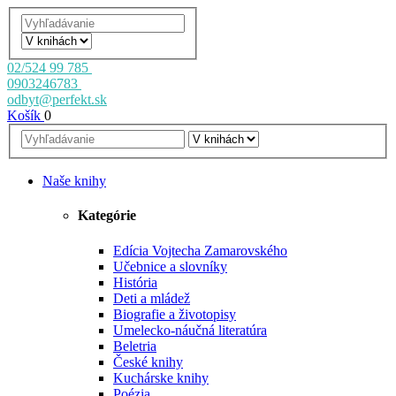
02/524 99 785
0903246783
odbyt@perfekt.sk
Košík
0
Naše knihy
Kategórie
Edícia Vojtecha Zamarovského
Učebnice a slovníky
História
Deti a mládež
Biografie a životopisy
Umelecko-náučná literatúra
Beletria
České knihy
Kuchárske knihy
Poézia