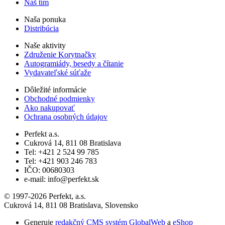
Náš tím
Naša ponuka
Distribúcia
Naše aktivity
Združenie Korytnačky
Autogramiády, besedy a čítanie
Vydavateľské súťaže
Dôležité informácie
Obchodné podmienky
Ako nakupovať
Ochrana osobných údajov
Perfekt a.s.
Cukrová 14, 811 08 Bratislava
Tel: +421 2 524 99 785
Tel: +421 903 246 783
IČO: 00680303
e-mail: info@perfekt.sk
© 1997-2026 Perfekt, a.s.
Cukrová 14, 811 08 Bratislava, Slovensko
Generuje
redakčný CMS systém GlobalWeb
a
eShop