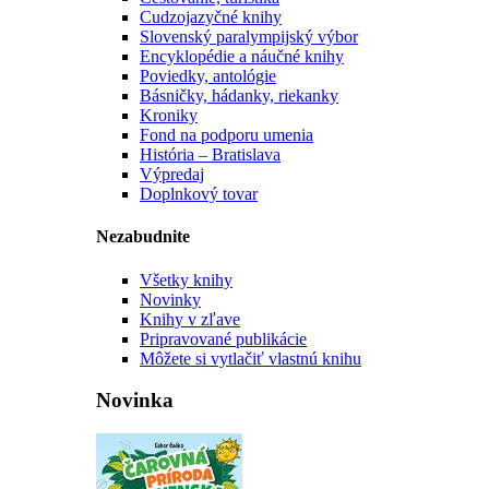
Cudzojazyčné knihy
Slovenský paralympijský výbor
Encyklopédie a náučné knihy
Poviedky, antológie
Básničky, hádanky, riekanky
Kroniky
Fond na podporu umenia
História – Bratislava
Výpredaj
Doplnkový tovar
Nezabudnite
Všetky knihy
Novinky
Knihy v zľave
Pripravované publikácie
Môžete si vytlačiť vlastnú knihu
Novinka