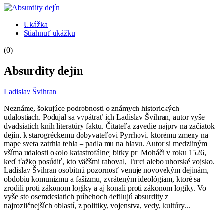
Ukážka
Stiahnuť ukážku
(0)
Absurdity dejín
Ladislav Švihran
Neznáme, šokujúce podrobnosti o známych historických
udalostiach. Podujal sa vypátrať ich Ladislav Švihran, autor vyše
dvadsiatich kníh literatúry faktu. Čitateľa zavedie najprv na začiatok
dejín, k starogréckemu dobyvateľovi Pyrrhovi, ktorému zmeny na
mape sveta zatrhla tehla – padla mu na hlavu. Autor si medziiným
všíma udalosti okolo katastrofálnej bitky pri Moháči v roku 1526,
keď ťažko posúdiť, kto väčšmi raboval, Turci alebo uhorské vojsko.
Ladislav Švihran osobitnú pozornosť venuje novovekým dejinám,
obdobiu komunizmu a fašizmu, zvráteným ideológiám, ktoré sa
zrodili proti zákonom logiky a aj konali proti zákonom logiky. Vo
vyše sto osemdesiatich príbehoch defilujú absurdity z
najrozličnejších oblastí, z politiky, vojenstva, vedy, kultúry...