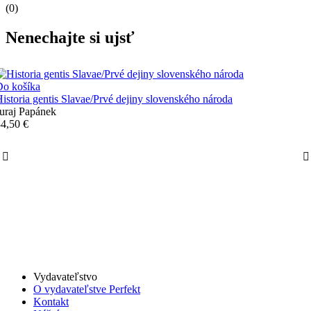
(0)
Nenechajte si ujsť
Do košíka
istoria gentis Slavae/Prvé dejiny slovenského národa
uraj Papánek
4,50 €
Vydavateľstvo
O vydavateľstve Perfekt
Kontakt