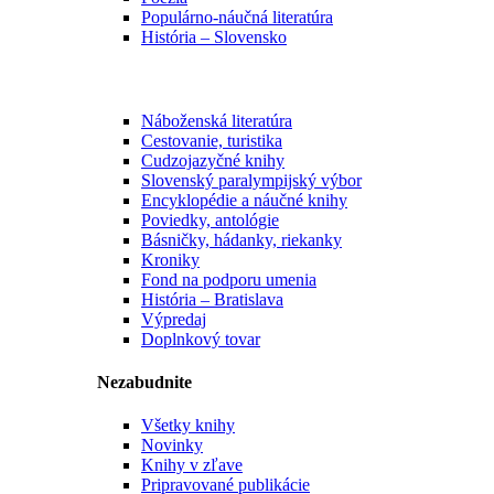
Populárno-náučná literatúra
História – Slovensko
Náboženská literatúra
Cestovanie, turistika
Cudzojazyčné knihy
Slovenský paralympijský výbor
Encyklopédie a náučné knihy
Poviedky, antológie
Básničky, hádanky, riekanky
Kroniky
Fond na podporu umenia
História – Bratislava
Výpredaj
Doplnkový tovar
Nezabudnite
Všetky knihy
Novinky
Knihy v zľave
Pripravované publikácie