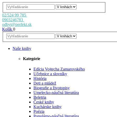
02/524 99 785
0903246783
odbyt@perfekt.sk
Košík
0
Naše knihy
Kategórie
Edícia Vojtecha Zamarovského
Učebnice a slovníky
História
Deti a mládež
Biografie a životopisy
Umelecko-náučná literatúra
Beletria
České knihy
Kuchárske knihy
Poézia
Populárno-náučná literatúra