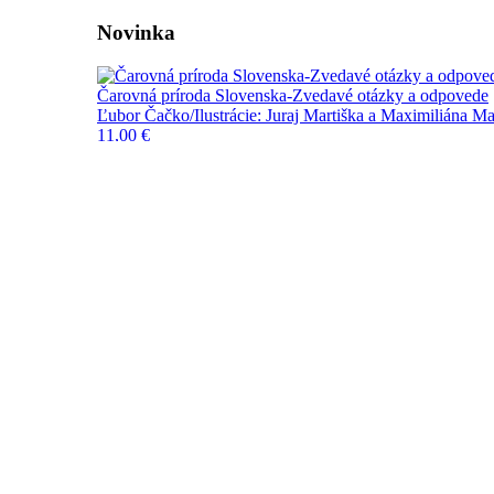
Novinka
Čarovná príroda Slovenska-Zvedavé otázky a odpovede
Ľubor Čačko/Ilustrácie: Juraj Martiška a Maximiliána Ma
11,00 €
Do košíka
Novinky
Pripravujeme
FPU
Výpredaj
Blog a novinky
Kontakt
Naše knihy
Kategórie
Edícia Vojtecha Zamarovského
Učebnice a slovníky
História
Deti a mládež
Biografie a životopisy