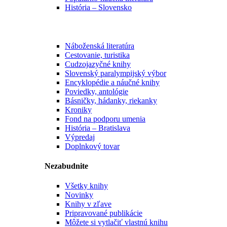
História – Slovensko
Náboženská literatúra
Cestovanie, turistika
Cudzojazyčné knihy
Slovenský paralympijský výbor
Encyklopédie a náučné knihy
Poviedky, antológie
Básničky, hádanky, riekanky
Kroniky
Fond na podporu umenia
História – Bratislava
Výpredaj
Doplnkový tovar
Nezabudnite
Všetky knihy
Novinky
Knihy v zľave
Pripravované publikácie
Môžete si vytlačiť vlastnú knihu