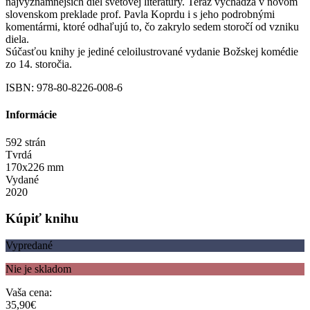
najvýznamnejších diel svetovej literatúry. Teraz vychádza v novom
slovenskom preklade prof. Pavla Koprdu i s jeho podrobnými
komentármi, ktoré odhaľujú to, čo zakrylo sedem storočí od vzniku
diela.
Súčasťou knihy je jediné celoilustrované vydanie Božskej komédie
zo 14. storočia.
ISBN: 978-80-8226-008-6
Informácie
592 strán
Tvrdá
170x226 mm
Vydané
2020
Kúpiť knihu
Vypredané
Nie je skladom
Vaša cena:
35,90€