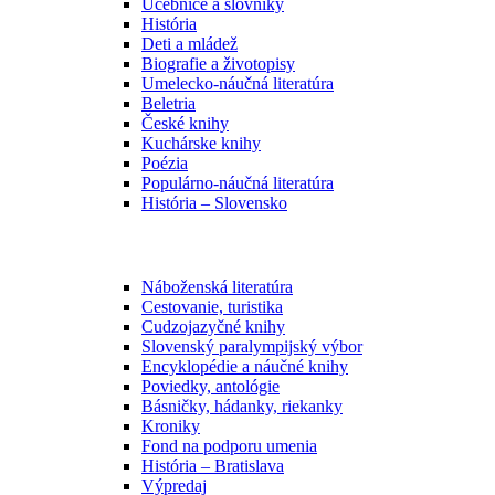
Učebnice a slovníky
História
Deti a mládež
Biografie a životopisy
Umelecko-náučná literatúra
Beletria
České knihy
Kuchárske knihy
Poézia
Populárno-náučná literatúra
História – Slovensko
Náboženská literatúra
Cestovanie, turistika
Cudzojazyčné knihy
Slovenský paralympijský výbor
Encyklopédie a náučné knihy
Poviedky, antológie
Básničky, hádanky, riekanky
Kroniky
Fond na podporu umenia
História – Bratislava
Výpredaj