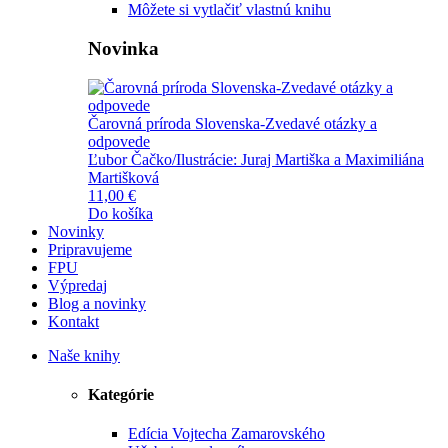
Môžete si vytlačiť vlastnú knihu
Novinka
Čarovná príroda Slovenska-Zvedavé otázky a
odpovede
Ľubor Čačko/Ilustrácie: Juraj Martiška a Maximiliána
Martišková
11,00 €
Do košíka
Novinky
Pripravujeme
FPU
Výpredaj
Blog a novinky
Kontakt
Naše knihy
Kategórie
Edícia Vojtecha Zamarovského