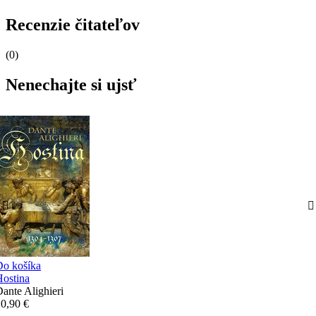
Recenzie čitateľov
(0)
Nenechajte si ujsť
Do košíka
ostina
ante Alighieri
0,90 €