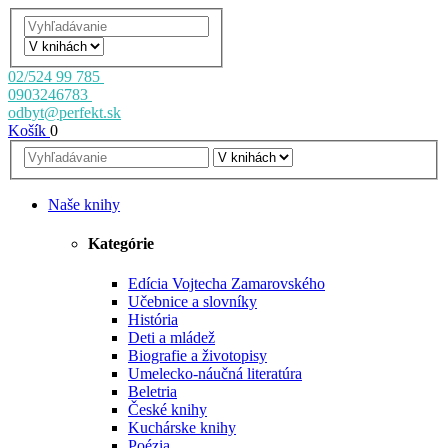
02/524 99 785
0903246783
odbyt@perfekt.sk
Košík
0
Naše knihy
Kategórie
Edícia Vojtecha Zamarovského
Učebnice a slovníky
História
Deti a mládež
Biografie a životopisy
Umelecko-náučná literatúra
Beletria
České knihy
Kuchárske knihy
Poézia