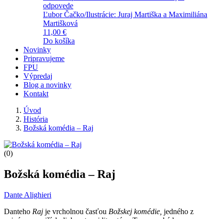
odpovede
Ľubor Čačko/Ilustrácie: Juraj Martiška a Maximiliána
Martišková
11,00 €
Do košíka
Novinky
Pripravujeme
FPU
Výpredaj
Blog a novinky
Kontakt
Úvod
História
Božská komédia – Raj
(0)
Božská komédia – Raj
Dante Alighieri
Danteho
Raj
je vrcholnou časťou
Božskej komédie,
jedného z