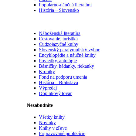
Populárno-náučná literatúra
História – Slovensko
Náboženská literatúra
Cestovanie, turistika
Cudzojazyčné knihy
Slovenský paralympijský výbor
Encyklopédie a náučné knihy
Poviedky, antológie
Básničky, hádanky, riekanky
Kroniky
Fond na podporu umenia
História – Bratislava
Výpredaj
Doplnkový tovar
Nezabudnite
Všetky knihy
Novinky
Knihy v zľave
Pripravované publikácie