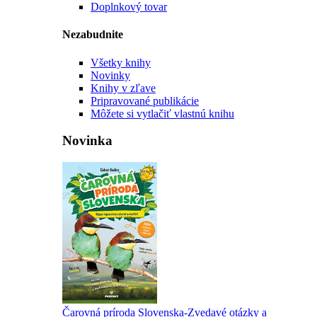
Doplnkový tovar
Nezabudnite
Všetky knihy
Novinky
Knihy v zľave
Pripravované publikácie
Môžete si vytlačiť vlastnú knihu
Novinka
Čarovná príroda Slovenska-Zvedavé otázky a