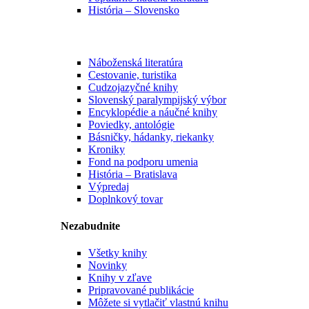
História – Slovensko
Náboženská literatúra
Cestovanie, turistika
Cudzojazyčné knihy
Slovenský paralympijský výbor
Encyklopédie a náučné knihy
Poviedky, antológie
Básničky, hádanky, riekanky
Kroniky
Fond na podporu umenia
História – Bratislava
Výpredaj
Doplnkový tovar
Nezabudnite
Všetky knihy
Novinky
Knihy v zľave
Pripravované publikácie
Môžete si vytlačiť vlastnú knihu