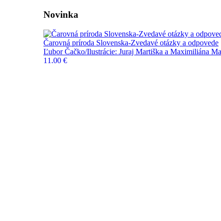
Novinka
Čarovná príroda Slovenska-Zvedavé otázky a odpovede
Ľubor Čačko/Ilustrácie: Juraj Martiška a Maximiliána Ma
11,00 €
Do košíka
Novinky
Pripravujeme
FPU
Výpredaj
Blog a novinky
Kontakt
Naše knihy
Kategórie
Edícia Vojtecha Zamarovského
Učebnice a slovníky
História
Deti a mládež
Biografie a životopisy