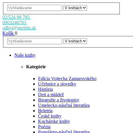
02/524 99 785
0903246783
odbyt@perfekt.sk
Košík
0
Naše knihy
Kategórie
Edícia Vojtecha Zamarovského
Učebnice a slovníky
História
Deti a mládež
Biografie a životopisy
Umelecko-náučná literatúra
Beletria
České knihy
Kuchárske knihy
Poézia
Populárno-náučná literatúra