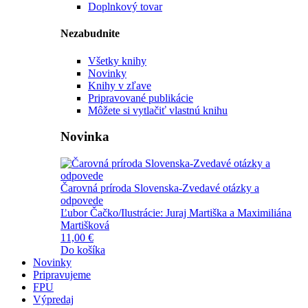
Doplnkový tovar
Nezabudnite
Všetky knihy
Novinky
Knihy v zľave
Pripravované publikácie
Môžete si vytlačiť vlastnú knihu
Novinka
Čarovná príroda Slovenska-Zvedavé otázky a
odpovede
Ľubor Čačko/Ilustrácie: Juraj Martiška a Maximiliána
Martišková
11,00 €
Do košíka
Novinky
Pripravujeme
FPU
Výpredaj