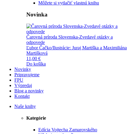
Môžete si vytlačiť vlastnú knihu
Novinka
Čarovná príroda Slovenska-Zvedavé otázky a
odpovede
Ľubor Čačko/Ilustrácie: Juraj Martiška a Maximiliána
Martišková
11,00 €
Do košíka
Novinky
Pripravujeme
FPU
Výpredaj
Blog a novinky
Kontakt
Naše knihy
Kategórie
Edícia Vojtecha Zamarovského