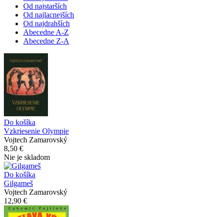
Od najstarších
Od najlacnejších
Od najdrahších
Abecedne A-Z
Abecedne Z-A
Do košíka
Vzkriesenie Olympie
Vojtech Zamarovský
8,50 €
Nie je skladom
Do košíka
Gilgameš
Vojtech Zamarovský
12,90 €