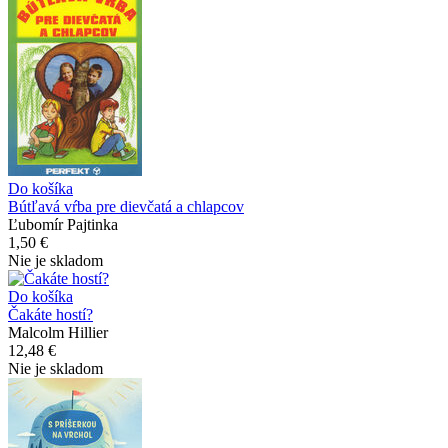
Do košíka
Bútľavá vŕba pre dievčatá a chlapcov
Ľubomír Pajtinka
1,50 €
Nie je skladom
Do košíka
Čakáte hostí?
Malcolm Hillier
12,48 €
Nie je skladom