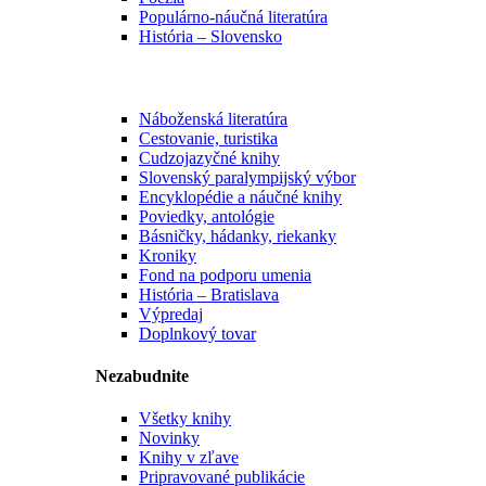
Populárno-náučná literatúra
História – Slovensko
Náboženská literatúra
Cestovanie, turistika
Cudzojazyčné knihy
Slovenský paralympijský výbor
Encyklopédie a náučné knihy
Poviedky, antológie
Básničky, hádanky, riekanky
Kroniky
Fond na podporu umenia
História – Bratislava
Výpredaj
Doplnkový tovar
Nezabudnite
Všetky knihy
Novinky
Knihy v zľave
Pripravované publikácie