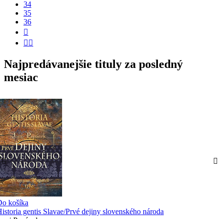
34
35
36


Najpredávanejšie tituly za posledný
mesiac
Do košíka
istoria gentis Slavae/Prvé dejiny slovenského národa