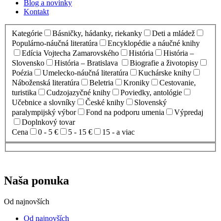
Blog a novinky
Kontakt
Kategórie
Básničky, hádanky, riekanky
Deti a mládež
Populárno-náučná literatúra
Encyklopédie a náučné knihy
Edícia Vojtecha Zamarovského
História
História –
Slovensko
História – Bratislava
Biografie a životopisy
Poézia
Umelecko-náučná literatúra
Kuchárske knihy
Náboženská literatúra
Beletria
Kroniky
Cestovanie,
turistika
Cudzojazyčné knihy
Poviedky, antológie
Učebnice a slovníky
České knihy
Slovenský
paralympijský výbor
Fond na podporu umenia
Výpredaj
Doplnkový tovar
Cena
0 - 5 €
5 - 15 €
15 - a viac
Naša ponuka
Od najnovších
Od najnovších