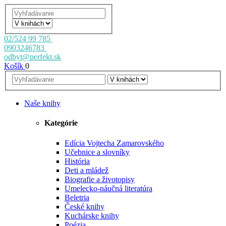
02/524 99 785
0903246783
odbyt@perfekt.sk
Košík
0
Naše knihy
Kategórie
Edícia Vojtecha Zamarovského
Učebnice a slovníky
História
Deti a mládež
Biografie a životopisy
Umelecko-náučná literatúra
Beletria
České knihy
Kuchárske knihy
Poézia