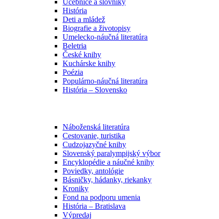
Učebnice a slovníky
História
Deti a mládež
Biografie a životopisy
Umelecko-náučná literatúra
Beletria
České knihy
Kuchárske knihy
Poézia
Populárno-náučná literatúra
História – Slovensko
Náboženská literatúra
Cestovanie, turistika
Cudzojazyčné knihy
Slovenský paralympijský výbor
Encyklopédie a náučné knihy
Poviedky, antológie
Básničky, hádanky, riekanky
Kroniky
Fond na podporu umenia
História – Bratislava
Výpredaj