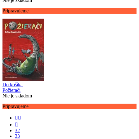
Nie je skladom
Pripravujeme
Do košíka
Požierači
Nie je skladom
Pripravujeme


32
33