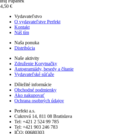
uraj Papánek
4,50 €
Vydavateľstvo
O vydavateľstve Perfekt
Kontakt
Náš tím
Naša ponuka
Distribúcia
Naše aktivity
Združenie Korytnačky
Autogramiády, besedy a čítanie
Vydavateľské súťaže
Dôležité informácie
Obchodné podmienky
Ako nakupovať
Ochrana osobných údajov
Perfekt a.s.
Cukrová 14, 811 08 Bratislava
Tel: +421 2 524 99 785
Tel: +421 903 246 783
IČO: 00680303