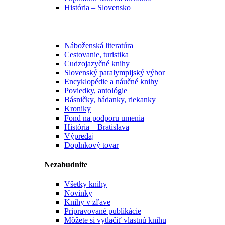
História – Slovensko
Náboženská literatúra
Cestovanie, turistika
Cudzojazyčné knihy
Slovenský paralympijský výbor
Encyklopédie a náučné knihy
Poviedky, antológie
Básničky, hádanky, riekanky
Kroniky
Fond na podporu umenia
História – Bratislava
Výpredaj
Doplnkový tovar
Nezabudnite
Všetky knihy
Novinky
Knihy v zľave
Pripravované publikácie
Môžete si vytlačiť vlastnú knihu