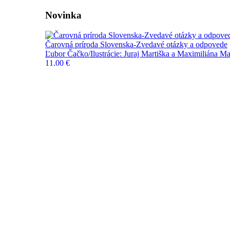
Novinka
Čarovná príroda Slovenska-Zvedavé otázky a odpovede
Ľubor Čačko/Ilustrácie: Juraj Martiška a Maximiliána Ma
11,00 €
Do košíka
Novinky
Pripravujeme
FPU
Výpredaj
Blog a novinky
Kontakt
Naše knihy
Kategórie
Edícia Vojtecha Zamarovského
Učebnice a slovníky
História
Deti a mládež
Biografie a životopisy