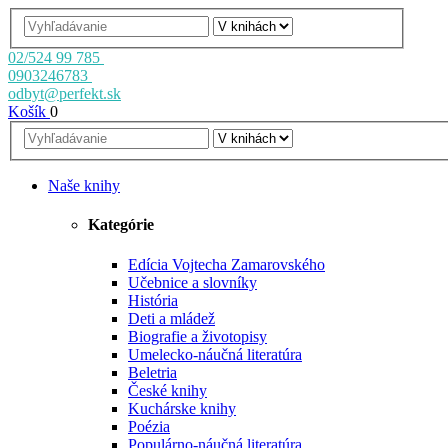
02/524 99 785
0903246783
odbyt@perfekt.sk
Košík
0
Naše knihy
Kategórie
Edícia Vojtecha Zamarovského
Učebnice a slovníky
História
Deti a mládež
Biografie a životopisy
Umelecko-náučná literatúra
Beletria
České knihy
Kuchárske knihy
Poézia
Populárno-náučná literatúra