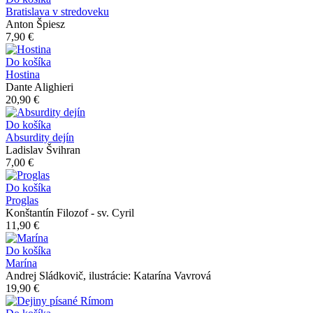
Bratislava v stredoveku
Anton Špiesz
7,90 €
Do košíka
Hostina
Dante Alighieri
20,90 €
Do košíka
Absurdity dejín
Ladislav Švihran
7,00 €
Do košíka
Proglas
Konštantín Filozof - sv. Cyril
11,90 €
Do košíka
Marína
Andrej Sládkovič, ilustrácie: Katarína Vavrová
19,90 €