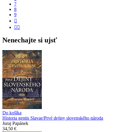
7
8
9


Nenechajte si ujsť
Do košíka
Historia gentis Slavae/Prvé dejiny slovenského národa
Juraj Papánek
34,50 €