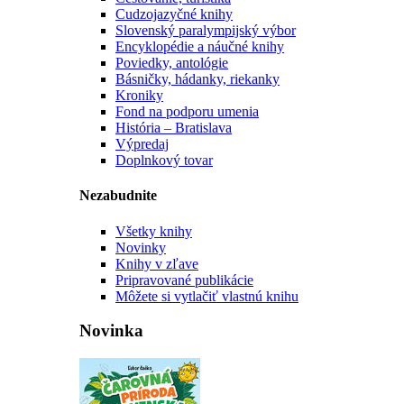
Cudzojazyčné knihy
Slovenský paralympijský výbor
Encyklopédie a náučné knihy
Poviedky, antológie
Básničky, hádanky, riekanky
Kroniky
Fond na podporu umenia
História – Bratislava
Výpredaj
Doplnkový tovar
Nezabudnite
Všetky knihy
Novinky
Knihy v zľave
Pripravované publikácie
Môžete si vytlačiť vlastnú knihu
Novinka