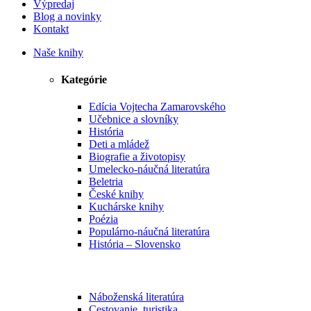
Výpredaj
Blog a novinky
Kontakt
Naše knihy
Kategórie
Edícia Vojtecha Zamarovského
Učebnice a slovníky
História
Deti a mládež
Biografie a životopisy
Umelecko-náučná literatúra
Beletria
České knihy
Kuchárske knihy
Poézia
Populárno-náučná literatúra
História – Slovensko
Náboženská literatúra
Cestovanie, turistika