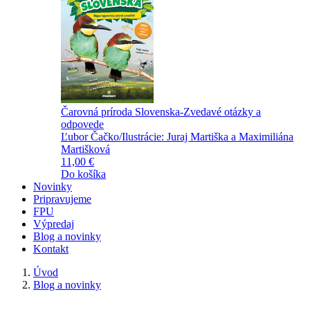
Čarovná príroda Slovenska-Zvedavé otázky a
odpovede
Ľubor Čačko/Ilustrácie: Juraj Martiška a Maximiliána
Martišková
11,00 €
Do košíka
Novinky
Pripravujeme
FPU
Výpredaj
Blog a novinky
Kontakt
Úvod
Blog a novinky