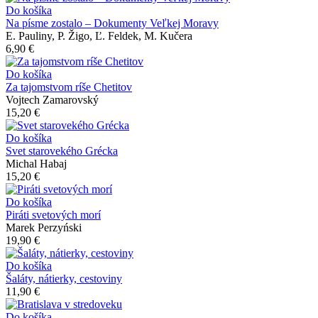
Do košíka
Na písme zostalo – Dokumenty Veľkej Moravy
E. Pauliny, P. Žigo, Ľ. Feldek, M. Kučera
6,90 €
Do košíka
Za tajomstvom ríše Chetitov
Vojtech Zamarovský
15,20 €
Do košíka
Svet starovekého Grécka
Michal Habaj
15,20 €
Do košíka
Piráti svetových morí
Marek Perzyński
19,90 €
Do košíka
Šaláty, nátierky, cestoviny
11,90 €
Do košíka