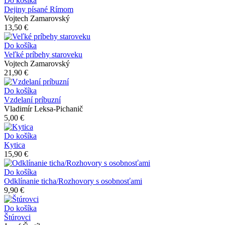
Do košíka
Dejiny písané Rímom
Vojtech Zamarovský
13,50 €
Do košíka
Veľké príbehy staroveku
Vojtech Zamarovský
21,90 €
Do košíka
Vzdelaní príbuzní
Vladimír Leksa-Pichanič
5,00 €
Do košíka
Kytica
15,90 €
Do košíka
Odklínanie ticha/Rozhovory s osobnosťami
9,90 €
Do košíka
Štúrovci