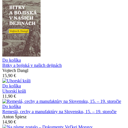
Do košíka
Bitky a bojiská v našich dejinách
Vojtech Dangl
15,90 €
Do košíka
Uhorskí králi
11,90 €
Do košíka
Remeslá, cechy a manufaktúry na Slovensku, 15. – 19. storočie
Anton Špiesz
14,90 €