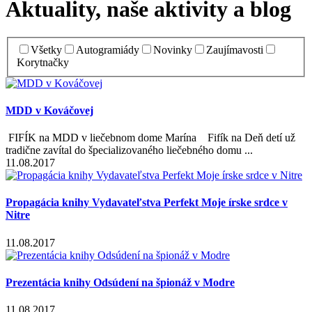
Aktuality, naše aktivity a blog
Všetky
Autogramiády
Novinky
Zaujímavosti
Korytnačky
MDD v Kováčovej
FIFÍK na MDD v liečebnom dome Marína Fifík na Deň detí už
tradične zavítal do špecializovaného liečebného domu ...
11.08.2017
Propagácia knihy Vydavateľstva Perfekt Moje írske srdce v
Nitre
11.08.2017
Prezentácia knihy Odsúdení na špionáž v Modre
11.08.2017