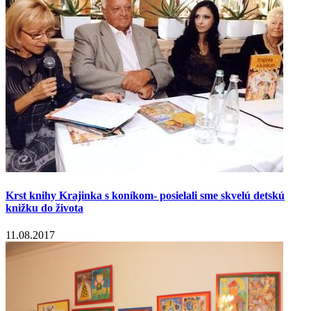
Krst knihy Krajinka s koníkom- posielali sme skvelú detskú
knižku do života
11.08.2017