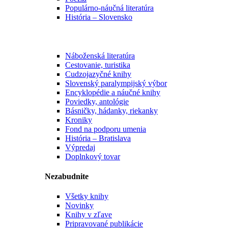
Populárno-náučná literatúra
História – Slovensko
Náboženská literatúra
Cestovanie, turistika
Cudzojazyčné knihy
Slovenský paralympijský výbor
Encyklopédie a náučné knihy
Poviedky, antológie
Básničky, hádanky, riekanky
Kroniky
Fond na podporu umenia
História – Bratislava
Výpredaj
Doplnkový tovar
Nezabudnite
Všetky knihy
Novinky
Knihy v zľave
Pripravované publikácie