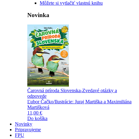
Môžete si vytlačiť vlastnú knihu
Novinka
Čarovná príroda Slovenska-Zvedavé otázky a
odpovede
Ľubor Čačko/Ilustrácie: Juraj Martiška a Maximiliána
Martišková
11,00 €
Do košíka
Novinky
Pripravujeme
FPU