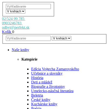
02/524 99 785
0903246783
odbyt@perfekt.sk
Košík
0
Naše knihy
Kategórie
Edícia Vojtecha Zamarovského
Učebnice a slovníky
História
Deti a mládež
Biografie a životopisy
Umelecko-náučná literatúra
Beletria
České knihy
Kuchárske knihy
Poézia