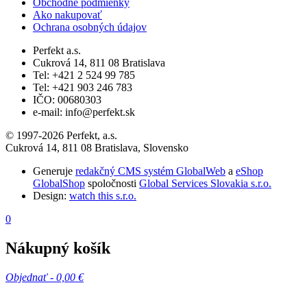
Obchodné podmienky
Ako nakupovať
Ochrana osobných údajov
Perfekt a.s.
Cukrová 14, 811 08 Bratislava
Tel: +421 2 524 99 785
Tel: +421 903 246 783
IČO: 00680303
e-mail: info@perfekt.sk
© 1997-2026 Perfekt, a.s.
Cukrová 14, 811 08 Bratislava, Slovensko
Generuje
redakčný CMS systém GlobalWeb
a
eShop
GlobalShop
spoločnosti
Global Services Slovakia s.r.o.
Design:
watch this s.r.o.
0
Nákupný košík
Objednať -
0,00 €