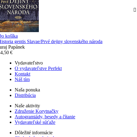
Do košíka
istoria gentis Slavae/Prvé dejiny slovenského národa
uraj Papánek
4,50 €
Vydavateľstvo
O vydavateľstve Perfekt
Kontakt
Náš tím
Naša ponuka
Distribúcia
Naše aktivity
Združenie Korytnačky
Autogramiády, besedy a čítanie
Vydavateľské súťaže
Dôležité informácie