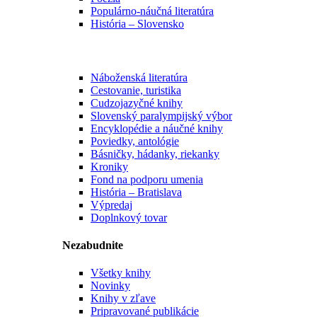
Populárno-náučná literatúra
História – Slovensko
Náboženská literatúra
Cestovanie, turistika
Cudzojazyčné knihy
Slovenský paralympijský výbor
Encyklopédie a náučné knihy
Poviedky, antológie
Básničky, hádanky, riekanky
Kroniky
Fond na podporu umenia
História – Bratislava
Výpredaj
Doplnkový tovar
Nezabudnite
Všetky knihy
Novinky
Knihy v zľave
Pripravované publikácie