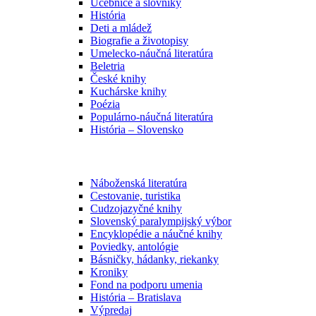
Učebnice a slovníky
História
Deti a mládež
Biografie a životopisy
Umelecko-náučná literatúra
Beletria
České knihy
Kuchárske knihy
Poézia
Populárno-náučná literatúra
História – Slovensko
Náboženská literatúra
Cestovanie, turistika
Cudzojazyčné knihy
Slovenský paralympijský výbor
Encyklopédie a náučné knihy
Poviedky, antológie
Básničky, hádanky, riekanky
Kroniky
Fond na podporu umenia
História – Bratislava
Výpredaj