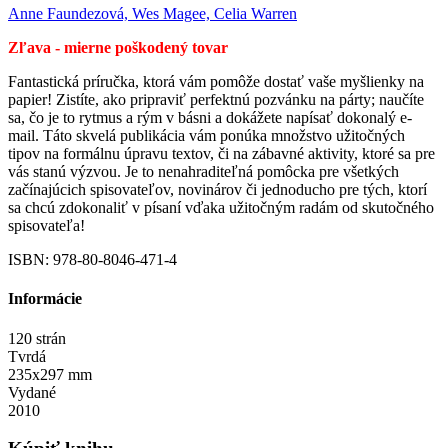
Anne Faundezová, Wes Magee, Celia Warren
Zľava - mierne poškodený tovar
Fantastická príručka, ktorá vám pomôže dostať vaše myšlienky na
papier! Zistíte, ako pripraviť perfektnú pozvánku na párty; naučíte
sa, čo je to rytmus a rým v básni a dokážete napísať dokonalý e-
mail. Táto skvelá publikácia vám ponúka množstvo užitočných
tipov na formálnu úpravu textov, či na zábavné aktivity, ktoré sa pre
vás stanú výzvou. Je to nenahraditeľná pomôcka pre všetkých
začínajúcich spisovateľov, novinárov či jednoducho pre tých, ktorí
sa chcú zdokonaliť v písaní vďaka užitočným radám od skutočného
spisovateľa!
ISBN: 978-80-8046-471-4
Informácie
120 strán
Tvrdá
235x297 mm
Vydané
2010