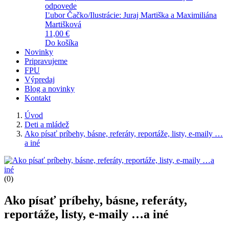
odpovede
Ľubor Čačko/Ilustrácie: Juraj Martiška a Maximiliána
Martišková
11,00 €
Do košíka
Novinky
Pripravujeme
FPU
Výpredaj
Blog a novinky
Kontakt
Úvod
Deti a mládež
Ako písať príbehy, básne, referáty, reportáže, listy, e-maily …
a iné
(0)
Ako písať príbehy, básne, referáty,
reportáže, listy, e-maily …a iné