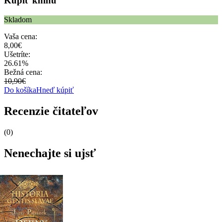
Kúpiť knihu
Skladom
Vaša cena:
8,00€
Ušetríte:
26.61%
Bežná cena:
10,90€
Do košíka
Hneď kúpiť
Recenzie čitateľov
(0)
Nenechajte si ujsť