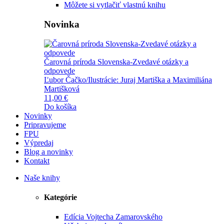
Môžete si vytlačiť vlastnú knihu
Novinka
Čarovná príroda Slovenska-Zvedavé otázky a
odpovede
Ľubor Čačko/Ilustrácie: Juraj Martiška a Maximiliána
Martišková
11,00 €
Do košíka
Novinky
Pripravujeme
FPU
Výpredaj
Blog a novinky
Kontakt
Naše knihy
Kategórie
Edícia Vojtecha Zamarovského