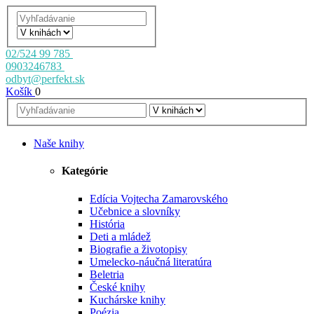
02/524 99 785
0903246783
odbyt@perfekt.sk
Košík
0
Naše knihy
Kategórie
Edícia Vojtecha Zamarovského
Učebnice a slovníky
História
Deti a mládež
Biografie a životopisy
Umelecko-náučná literatúra
Beletria
České knihy
Kuchárske knihy
Poézia