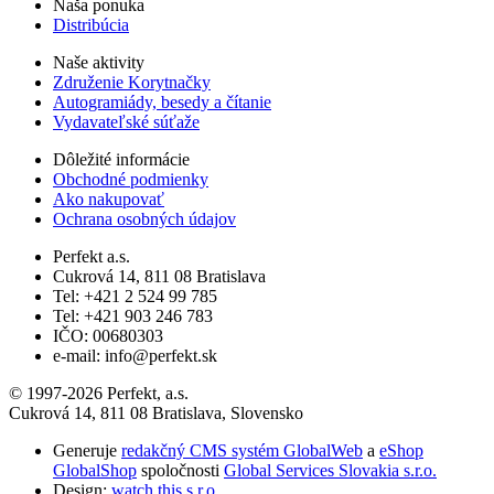
Naša ponuka
Distribúcia
Naše aktivity
Združenie Korytnačky
Autogramiády, besedy a čítanie
Vydavateľské súťaže
Dôležité informácie
Obchodné podmienky
Ako nakupovať
Ochrana osobných údajov
Perfekt a.s.
Cukrová 14, 811 08 Bratislava
Tel: +421 2 524 99 785
Tel: +421 903 246 783
IČO: 00680303
e-mail: info@perfekt.sk
© 1997-2026 Perfekt, a.s.
Cukrová 14, 811 08 Bratislava, Slovensko
Generuje
redakčný CMS systém GlobalWeb
a
eShop
GlobalShop
spoločnosti
Global Services Slovakia s.r.o.
Design:
watch this s.r.o.