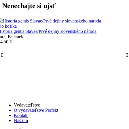
Nenechajte si ujsť
Do košíka
istoria gentis Slavae/Prvé dejiny slovenského národa
uraj Papánek
4,50 €
Vydavateľstvo
O vydavateľstve Perfekt
Kontakt
Náš tím