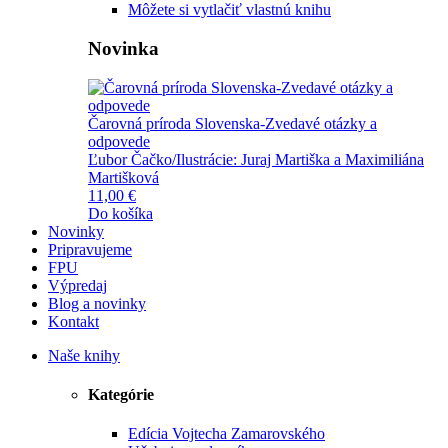
Môžete si vytlačiť vlastnú knihu
Novinka
Čarovná príroda Slovenska-Zvedavé otázky a
odpovede
Ľubor Čačko/Ilustrácie: Juraj Martiška a Maximiliána
Martišková
11,00 €
Do košíka
Novinky
Pripravujeme
FPU
Výpredaj
Blog a novinky
Kontakt
Naše knihy
Kategórie
Edícia Vojtecha Zamarovského