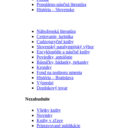
Populárno-náučná literatúra
História – Slovensko
Náboženská literatúra
Cestovanie, turistika
Cudzojazyčné knihy
Slovenský paralympijský výbor
Encyklopédie a náučné knihy
Poviedky, antológie
Básničky, hádanky, riekanky
Kroniky
Fond na podporu umenia
História – Bratislava
Výpredaj
Doplnkový tovar
Nezabudnite
Všetky knihy
Novinky
Knihy v zľave
Pripravované publikácie