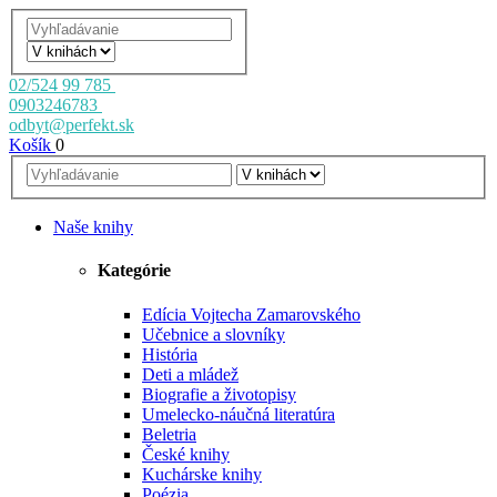
02/524 99 785
0903246783
odbyt@perfekt.sk
Košík
0
Naše knihy
Kategórie
Edícia Vojtecha Zamarovského
Učebnice a slovníky
História
Deti a mládež
Biografie a životopisy
Umelecko-náučná literatúra
Beletria
České knihy
Kuchárske knihy
Poézia