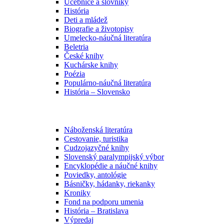
Učebnice a slovníky
História
Deti a mládež
Biografie a životopisy
Umelecko-náučná literatúra
Beletria
České knihy
Kuchárske knihy
Poézia
Populárno-náučná literatúra
História – Slovensko
Náboženská literatúra
Cestovanie, turistika
Cudzojazyčné knihy
Slovenský paralympijský výbor
Encyklopédie a náučné knihy
Poviedky, antológie
Básničky, hádanky, riekanky
Kroniky
Fond na podporu umenia
História – Bratislava
Výpredaj