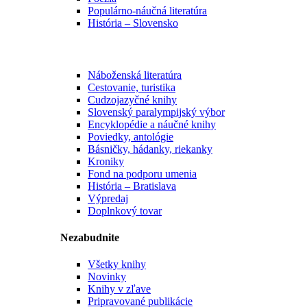
Populárno-náučná literatúra
História – Slovensko
Náboženská literatúra
Cestovanie, turistika
Cudzojazyčné knihy
Slovenský paralympijský výbor
Encyklopédie a náučné knihy
Poviedky, antológie
Básničky, hádanky, riekanky
Kroniky
Fond na podporu umenia
História – Bratislava
Výpredaj
Doplnkový tovar
Nezabudnite
Všetky knihy
Novinky
Knihy v zľave
Pripravované publikácie