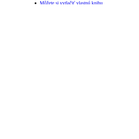
Môžete si vytlačiť vlastnú knihu
Novinka
Čarovná príroda Slovenska-Zvedavé otázky a
odpovede
Ľubor Čačko/Ilustrácie: Juraj Martiška a Maximiliána
Martišková
11,00 €
Do košíka
Novinky
Pripravujeme
FPU