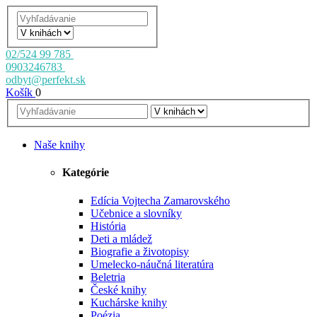
02/524 99 785
0903246783
odbyt@perfekt.sk
Košík
0
Naše knihy
Kategórie
Edícia Vojtecha Zamarovského
Učebnice a slovníky
História
Deti a mládež
Biografie a životopisy
Umelecko-náučná literatúra
Beletria
České knihy
Kuchárske knihy
Poézia