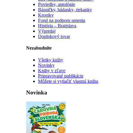
Poviedky, antológie
Básničky, hádanky, riekanky
Kroniky
Fond na podporu umenia
História – Bratislava
Výpredaj
Doplnkový tovar
Nezabudnite
Všetky knihy
Novinky
Knihy v zľave
Pripravované publikácie
Môžete si vytlačiť vlastnú knihu
Novinka