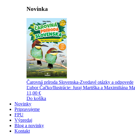
Novinka
Čarovná príroda Slovenska-Zvedavé otázky a odpovede
Ľubor Čačko/Ilustrácie: Juraj Martiška a Maximiliána Ma
11,00 €
Do košíka
Novinky
Pripravujeme
FPU
Výpredaj
Blog a novinky
Kontakt