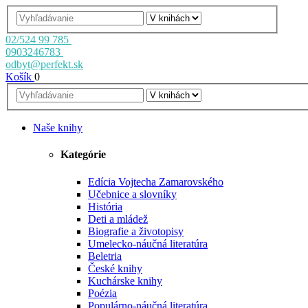
02/524 99 785
0903246783
odbyt@perfekt.sk
Košík
0
Naše knihy
Kategórie
Edícia Vojtecha Zamarovského
Učebnice a slovníky
História
Deti a mládež
Biografie a životopisy
Umelecko-náučná literatúra
Beletria
České knihy
Kuchárske knihy
Poézia
Populárno-náučná literatúra