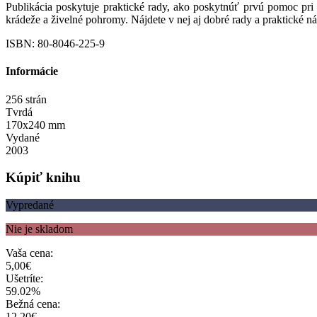
Publikácia poskytuje praktické rady, ako poskytnúť prvú pomoc pr
krádeže a živelné pohromy. Nájdete v nej aj dobré rady a praktické n
ISBN: 80-8046-225-9
Informácie
256 strán
Tvrdá
170x240 mm
Vydané
2003
Kúpiť knihu
Vypredané
Nie je skladom
Vaša cena:
5,00€
Ušetríte:
59.02%
Bežná cena:
12,20€