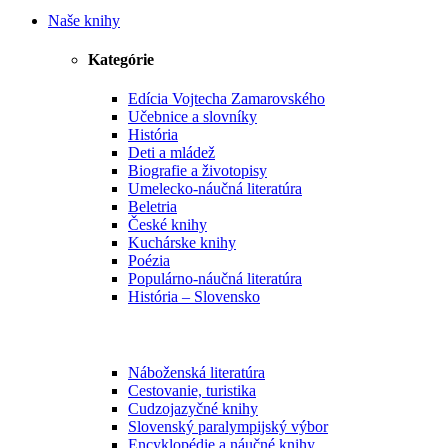
Naše knihy
Kategórie
Edícia Vojtecha Zamarovského
Učebnice a slovníky
História
Deti a mládež
Biografie a životopisy
Umelecko-náučná literatúra
Beletria
České knihy
Kuchárske knihy
Poézia
Populárno-náučná literatúra
História – Slovensko
Náboženská literatúra
Cestovanie, turistika
Cudzojazyčné knihy
Slovenský paralympijský výbor
Encyklopédie a náučné knihy