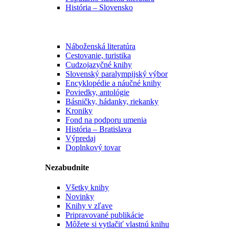
História – Slovensko
Náboženská literatúra
Cestovanie, turistika
Cudzojazyčné knihy
Slovenský paralympijský výbor
Encyklopédie a náučné knihy
Poviedky, antológie
Básničky, hádanky, riekanky
Kroniky
Fond na podporu umenia
História – Bratislava
Výpredaj
Doplnkový tovar
Nezabudnite
Všetky knihy
Novinky
Knihy v zľave
Pripravované publikácie
Môžete si vytlačiť vlastnú knihu