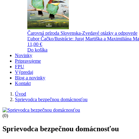
Čarovná príroda Slovenska-Zvedavé otázky a odpovede
Ľubor Čačko/Ilustrácie: Juraj Martiška a Maximiliána Ma
11,00 €
Do košíka
Novinky
Pripravujeme
FPU
Výpredaj
Blog a novinky
Kontakt
Úvod
Sprievodca bezpečnou domácnosťou
(0)
Sprievodca bezpečnou domácnosťou