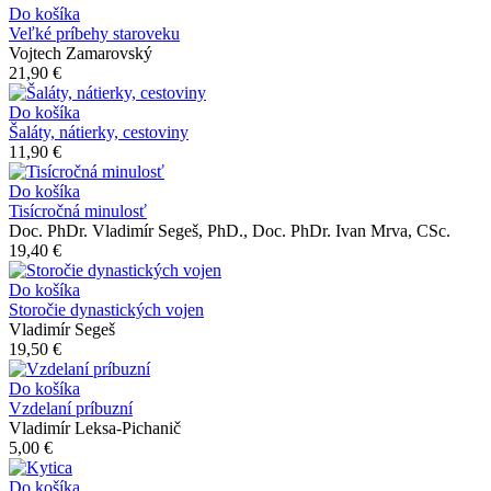
Do košíka
Veľké príbehy staroveku
Vojtech Zamarovský
21,90 €
Do košíka
Šaláty, nátierky, cestoviny
11,90 €
Do košíka
Tisícročná minulosť
Doc. PhDr. Vladimír Segeš, PhD., Doc. PhDr. Ivan Mrva, CSc.
19,40 €
Do košíka
Storočie dynastických vojen
Vladimír Segeš
19,50 €
Do košíka
Vzdelaní príbuzní
Vladimír Leksa-Pichanič
5,00 €
Do košíka