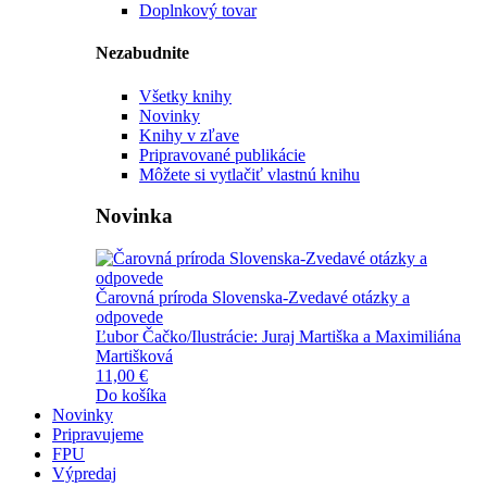
Doplnkový tovar
Nezabudnite
Všetky knihy
Novinky
Knihy v zľave
Pripravované publikácie
Môžete si vytlačiť vlastnú knihu
Novinka
Čarovná príroda Slovenska-Zvedavé otázky a
odpovede
Ľubor Čačko/Ilustrácie: Juraj Martiška a Maximiliána
Martišková
11,00 €
Do košíka
Novinky
Pripravujeme
FPU
Výpredaj