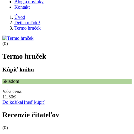
Blog a novinky
Kontakt
Úvod
Deti a mládež
Termo hrnček
(0)
Termo hrnček
Kúpiť knihu
Skladom
Vaša cena:
11,50€
Do košíka
Hneď kúpiť
Recenzie čitateľov
(0)