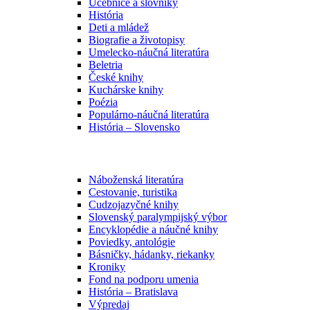
Učebnice a slovníky
História
Deti a mládež
Biografie a životopisy
Umelecko-náučná literatúra
Beletria
České knihy
Kuchárske knihy
Poézia
Populárno-náučná literatúra
História – Slovensko
Náboženská literatúra
Cestovanie, turistika
Cudzojazyčné knihy
Slovenský paralympijský výbor
Encyklopédie a náučné knihy
Poviedky, antológie
Básničky, hádanky, riekanky
Kroniky
Fond na podporu umenia
História – Bratislava
Výpredaj