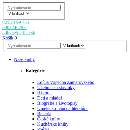
02/524 99 785
0903246783
odbyt@perfekt.sk
Košík
0
Naše knihy
Kategórie
Edícia Vojtecha Zamarovského
Učebnice a slovníky
História
Deti a mládež
Biografie a životopisy
Umelecko-náučná literatúra
Beletria
České knihy
Kuchárske knihy
Poézia