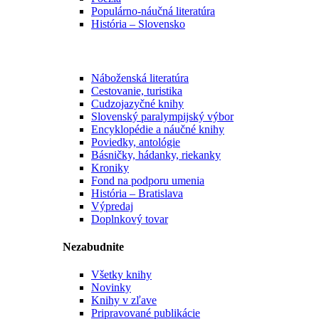
Populárno-náučná literatúra
História – Slovensko
Náboženská literatúra
Cestovanie, turistika
Cudzojazyčné knihy
Slovenský paralympijský výbor
Encyklopédie a náučné knihy
Poviedky, antológie
Básničky, hádanky, riekanky
Kroniky
Fond na podporu umenia
História – Bratislava
Výpredaj
Doplnkový tovar
Nezabudnite
Všetky knihy
Novinky
Knihy v zľave
Pripravované publikácie