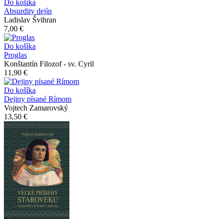
Do košíka
Absurdity dejín
Ladislav Švihran
7,00 €
Do košíka
Proglas
Konštantín Filozof - sv. Cyril
11,90 €
Do košíka
Dejiny písané Rímom
Vojtech Zamarovský
13,50 €