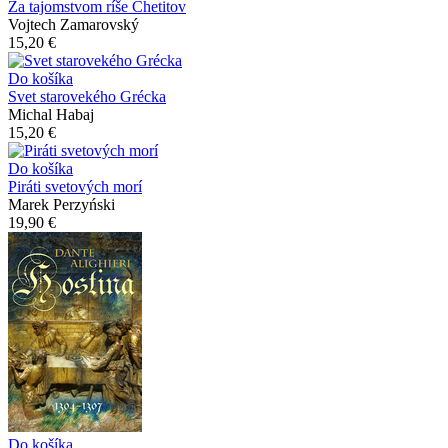
Za tajomstvom ríše Chetitov
Vojtech Zamarovský
15,20 €
Do košíka
Svet starovekého Grécka
Michal Habaj
15,20 €
Do košíka
Piráti svetových morí
Marek Perzyński
19,90 €
Do košíka