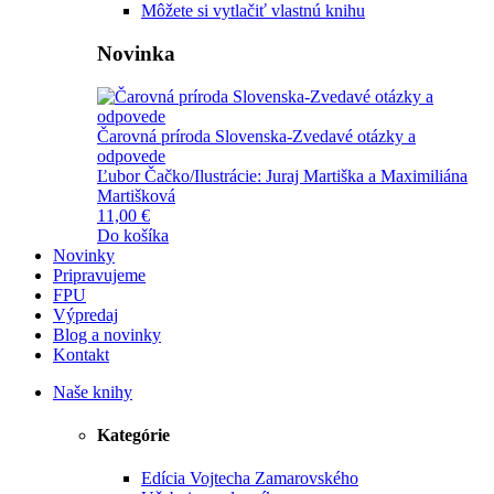
Môžete si vytlačiť vlastnú knihu
Novinka
Čarovná príroda Slovenska-Zvedavé otázky a
odpovede
Ľubor Čačko/Ilustrácie: Juraj Martiška a Maximiliána
Martišková
11,00 €
Do košíka
Novinky
Pripravujeme
FPU
Výpredaj
Blog a novinky
Kontakt
Naše knihy
Kategórie
Edícia Vojtecha Zamarovského