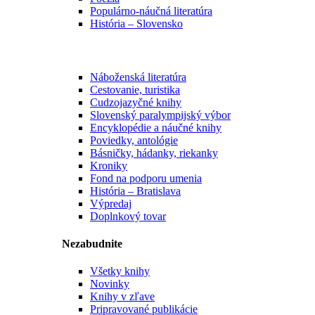
Populárno-náučná literatúra
História – Slovensko
Náboženská literatúra
Cestovanie, turistika
Cudzojazyčné knihy
Slovenský paralympijský výbor
Encyklopédie a náučné knihy
Poviedky, antológie
Básničky, hádanky, riekanky
Kroniky
Fond na podporu umenia
História – Bratislava
Výpredaj
Doplnkový tovar
Nezabudnite
Všetky knihy
Novinky
Knihy v zľave
Pripravované publikácie