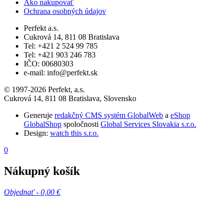
Ako nakupovať
Ochrana osobných údajov
Perfekt a.s.
Cukrová 14, 811 08 Bratislava
Tel: +421 2 524 99 785
Tel: +421 903 246 783
IČO: 00680303
e-mail: info@perfekt.sk
© 1997-2026 Perfekt, a.s.
Cukrová 14, 811 08 Bratislava, Slovensko
Generuje
redakčný CMS systém GlobalWeb
a
eShop
GlobalShop
spoločnosti
Global Services Slovakia s.r.o.
Design:
watch this s.r.o.
0
Nákupný košík
Objednať -
0,00 €