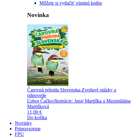
Môžete si vytlačiť vlastnú knihu
Novinka
Čarovná príroda Slovenska-Zvedavé otázky a
odpovede
Ľubor Čačko/Ilustrácie: Juraj Martiška a Maximiliána
Martišková
11,00 €
Do košíka
Novinky
Pripravujeme
FPU