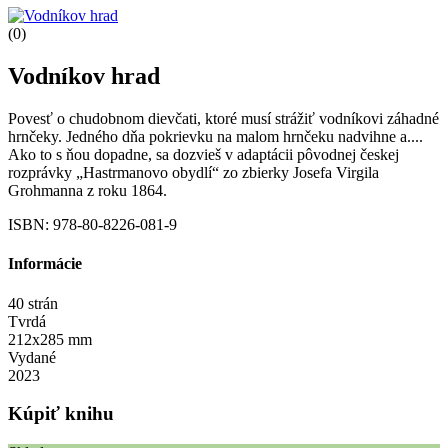
(0)
Vodníkov hrad
Povesť o chudobnom dievčati, ktoré musí strážiť vodníkovi záhadné
hrnčeky. Jedného dňa pokrievku na malom hrnčeku nadvihne a....
Ako to s ňou dopadne, sa dozvieš v adaptácii pôvodnej českej
rozprávky „Hastrmanovo obydlí“ zo zbierky Josefa Virgila
Grohmanna z roku 1864.
ISBN: 978-80-8226-081-9
Informácie
40 strán
Tvrdá
212x285 mm
Vydané
2023
Kúpiť knihu