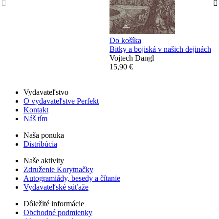
Do košíka
Bitky a bojiská v našich dejinách
Vojtech Dangl
15,90 €
Vydavateľstvo
O vydavateľstve Perfekt
Kontakt
Náš tím
Naša ponuka
Distribúcia
Naše aktivity
Združenie Korytnačky
Autogramiády, besedy a čítanie
Vydavateľské súťaže
Dôležité informácie
Obchodné podmienky