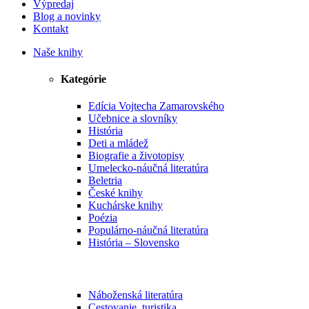
Výpredaj
Blog a novinky
Kontakt
Naše knihy
Kategórie
Edícia Vojtecha Zamarovského
Učebnice a slovníky
História
Deti a mládež
Biografie a životopisy
Umelecko-náučná literatúra
Beletria
České knihy
Kuchárske knihy
Poézia
Populárno-náučná literatúra
História – Slovensko
Náboženská literatúra
Cestovanie, turistika