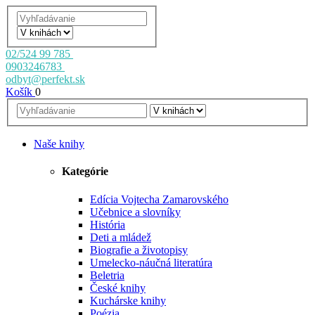
02/524 99 785
0903246783
odbyt@perfekt.sk
Košík
0
Naše knihy
Kategórie
Edícia Vojtecha Zamarovského
Učebnice a slovníky
História
Deti a mládež
Biografie a životopisy
Umelecko-náučná literatúra
Beletria
České knihy
Kuchárske knihy
Poézia