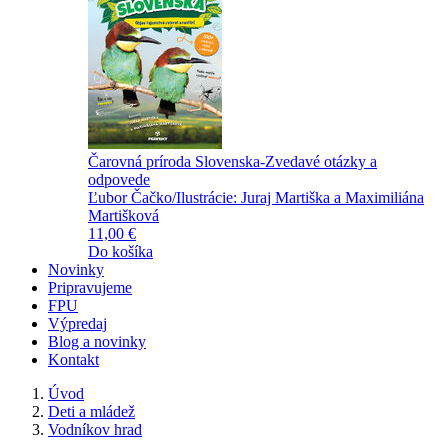
Čarovná príroda Slovenska-Zvedavé otázky a
odpovede
Ľubor Čačko/Ilustrácie: Juraj Martiška a Maximiliána
Martišková
11,00 €
Do košíka
Novinky
Pripravujeme
FPU
Výpredaj
Blog a novinky
Kontakt
Úvod
Deti a mládež
Vodníkov hrad