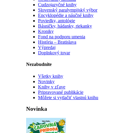
Cudzojazyčné knihy
Slovenský paralympijský výbor
Encyklopédie a náučné knihy
Poviedky, antológie
Básničky, hádanky, riekanky
Kroniky
Fond na podporu umenia
História – Bratislava
Výpredaj
Doplnkový tovar
Nezabudnite
Všetky knihy
Novinky
Knihy v zľave
Pripravované publikácie
Môžete si vytlačiť vlastnú knihu
Novinka