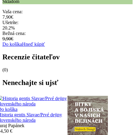
Skladom
Vaša cena:
7,90€
Ušetríte:
20.2%
Bežná cena:
9,90€
Do košíka
Hneď kúpiť
Recenzie čitateľov
(0)
Nenechajte si ujsť
Do košíka
istoria gentis Slavae/Prvé dejiny
lovenského národa
uraj Papánek
4,50 €