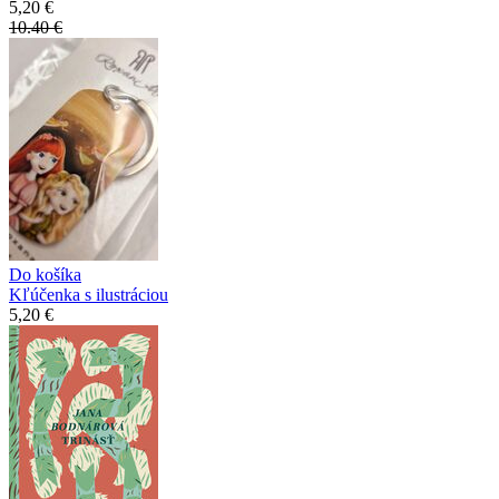
5,20 €
10.40 €
Do košíka
Kľúčenka s ilustráciou
5,20 €