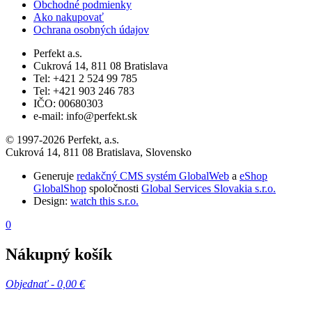
Obchodné podmienky
Ako nakupovať
Ochrana osobných údajov
Perfekt a.s.
Cukrová 14, 811 08 Bratislava
Tel: +421 2 524 99 785
Tel: +421 903 246 783
IČO: 00680303
e-mail: info@perfekt.sk
© 1997-2026 Perfekt, a.s.
Cukrová 14, 811 08 Bratislava, Slovensko
Generuje
redakčný CMS systém GlobalWeb
a
eShop
GlobalShop
spoločnosti
Global Services Slovakia s.r.o.
Design:
watch this s.r.o.
0
Nákupný košík
Objednať -
0,00 €