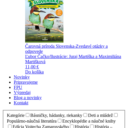
Čarovná príroda Slovenska-Zvedavé otázky a
odpovede
Ľubor Čačko/Ilustrácie: Juraj Martiška a Maximiliána
Martišková
11,00 €
Do košíka
Novinky
Pripravujeme
FPU
Výpredaj
Blog a novinky
Kontakt
Kategórie
Básničky, hádanky, riekanky
Deti a mládež
Populárno-náučná literatúra
Encyklopédie a náučné knihy
Edícia Vojtecha Zamarovského
História
História –