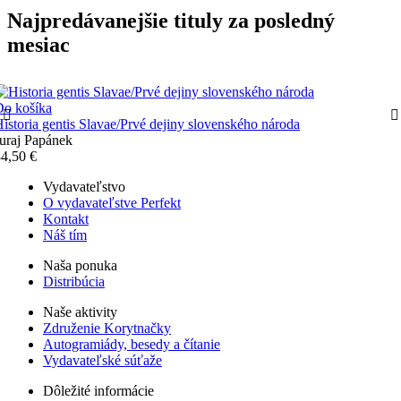
Najpredávanejšie tituly za posledný
mesiac
Do košíka
istoria gentis Slavae/Prvé dejiny slovenského národa
uraj Papánek
4,50 €
Vydavateľstvo
O vydavateľstve Perfekt
Kontakt
Náš tím
Naša ponuka
Distribúcia
Naše aktivity
Združenie Korytnačky
Autogramiády, besedy a čítanie
Vydavateľské súťaže
Dôležité informácie