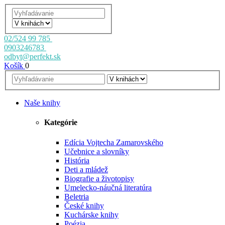
02/524 99 785
0903246783
odbyt@perfekt.sk
Košík
0
Naše knihy
Kategórie
Edícia Vojtecha Zamarovského
Učebnice a slovníky
História
Deti a mládež
Biografie a životopisy
Umelecko-náučná literatúra
Beletria
České knihy
Kuchárske knihy
Poézia