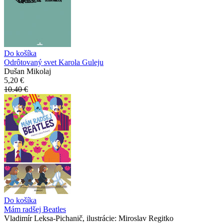
Do košíka
Odrôtovaný svet Karola Guleju
Dušan Mikolaj
5,20 €
10.40 €
Do košíka
Mám radšej Beatles
Vladimír Leksa-Pichanič, ilustrácie: Miroslav Regitko