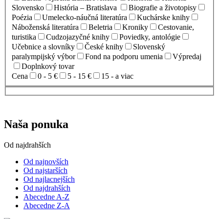
Slovensko
História – Bratislava
Biografie a životopisy
Poézia
Umelecko-náučná literatúra
Kuchárske knihy
Náboženská literatúra
Beletria
Kroniky
Cestovanie,
turistika
Cudzojazyčné knihy
Poviedky, antológie
Učebnice a slovníky
České knihy
Slovenský
paralympijský výbor
Fond na podporu umenia
Výpredaj
Doplnkový tovar
Cena
0 - 5 €
5 - 15 €
15 - a viac
Naša ponuka
Od najdrahších
Od najnovších
Od najstarších
Od najlacnejších
Od najdrahších
Abecedne A-Z
Abecedne Z-A