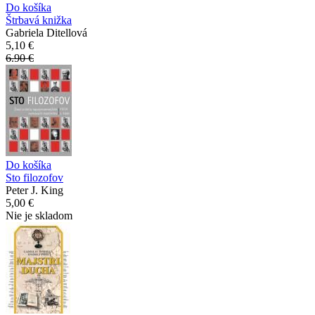
Do košíka
Štrbavá knižka
Gabriela Ditellová
5,10 €
6.90 €
Do košíka
Sto filozofov
Peter J. King
5,00 €
Nie je skladom