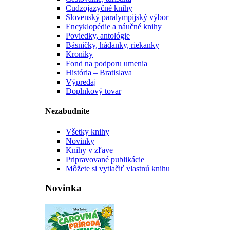
Cudzojazyčné knihy
Slovenský paralympijský výbor
Encyklopédie a náučné knihy
Poviedky, antológie
Básničky, hádanky, riekanky
Kroniky
Fond na podporu umenia
História – Bratislava
Výpredaj
Doplnkový tovar
Nezabudnite
Všetky knihy
Novinky
Knihy v zľave
Pripravované publikácie
Môžete si vytlačiť vlastnú knihu
Novinka