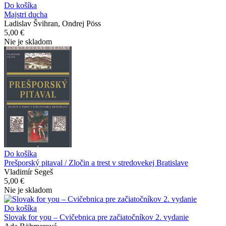
Do košíka
Majstri ducha
Ladislav Švihran, Ondrej Pöss
5,00 €
Nie je skladom
Do košíka
Prešporský pitaval / Zločin a trest v stredovekej Bratislave
Vladimír Segeš
5,00 €
Nie je skladom
Do košíka
Slovak for you – Cvičebnica pre začiatočníkov 2. vydanie