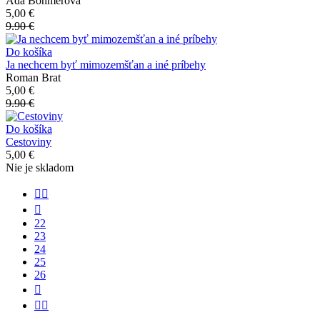
Ada Böhmerová
5,00 €
9.90 €
Do košíka
Ja nechcem byť mimozemšťan a iné príbehy
Roman Brat
5,00 €
9.90 €
Do košíka
Cestoviny
5,00 €
Nie je skladom


22
23
24
25
26

