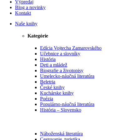
Výpredaj
Blog a novinky
Kontakt
Naše knihy
Kategórie
Edícia Vojtecha Zamarovského
Učebnice a slovníky
História
Deti a mládež
Biografie a životopisy
Umelecko-náučná literatúra
Beletria
České knihy
Kuchárske knihy
Poézia
Populárno-náučná literatúra
História – Slovensko
Náboženská literatúra
Cestovanie, turistika