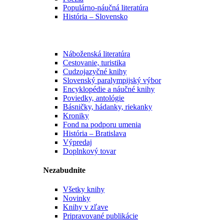
Populárno-náučná literatúra
História – Slovensko
Náboženská literatúra
Cestovanie, turistika
Cudzojazyčné knihy
Slovenský paralympijský výbor
Encyklopédie a náučné knihy
Poviedky, antológie
Básničky, hádanky, riekanky
Kroniky
Fond na podporu umenia
História – Bratislava
Výpredaj
Doplnkový tovar
Nezabudnite
Všetky knihy
Novinky
Knihy v zľave
Pripravované publikácie