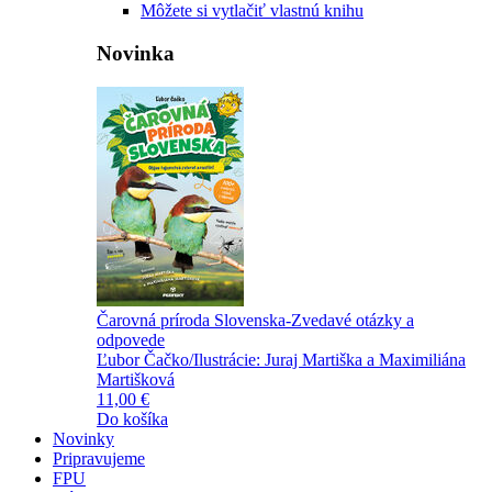
Môžete si vytlačiť vlastnú knihu
Novinka
Čarovná príroda Slovenska-Zvedavé otázky a
odpovede
Ľubor Čačko/Ilustrácie: Juraj Martiška a Maximiliána
Martišková
11,00 €
Do košíka
Novinky
Pripravujeme
FPU