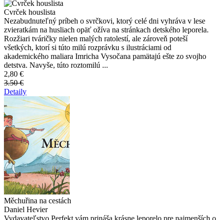
Cvrček houslista
Nezabudnuteľný príbeh o svrčkovi, ktorý celé dni vyhráva v lese
zvieratkám na husliach opäť ožíva na stránkach detského leporela.
Rozžiari tváričky nielen malých ratolestí, ale zároveň poteší
všetkých, ktorí si túto milú rozprávku s ilustráciami od
akademického maliara Imricha Vysočana pamätajú ešte zo svojho
detstva. Navyše, túto roztomilú ...
2,80 €
3.50 €
Detaily
Měchuřina na cestách
Daniel Hevier
Vydavateľstvo Perfekt vám prináša krásne leporelo pre najmenších o