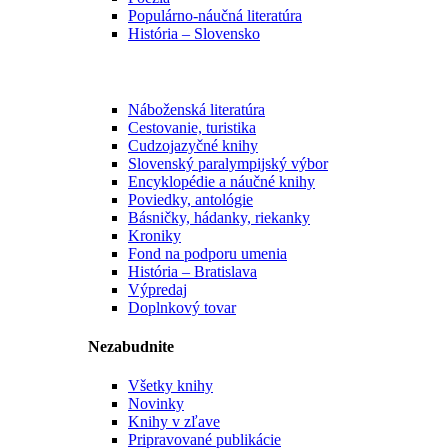
Populárno-náučná literatúra
História – Slovensko
Náboženská literatúra
Cestovanie, turistika
Cudzojazyčné knihy
Slovenský paralympijský výbor
Encyklopédie a náučné knihy
Poviedky, antológie
Básničky, hádanky, riekanky
Kroniky
Fond na podporu umenia
História – Bratislava
Výpredaj
Doplnkový tovar
Nezabudnite
Všetky knihy
Novinky
Knihy v zľave
Pripravované publikácie