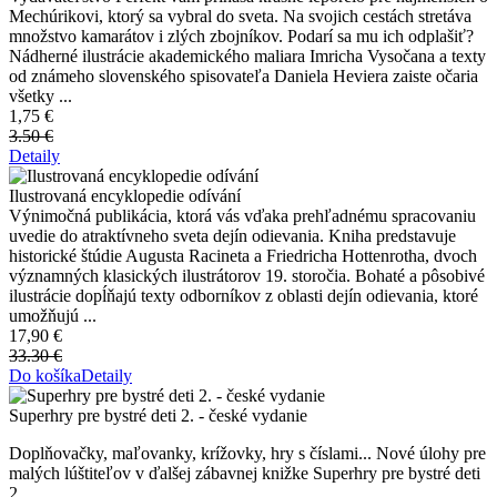
Mechúrikovi, ktorý sa vybral do sveta. Na svojich cestách stretáva
množstvo kamarátov i zlých zbojníkov. Podarí sa mu ich odplašiť?
Nádherné ilustrácie akademického maliara Imricha Vysočana a texty
od známeho slovenského spisovateľa Daniela Heviera zaiste očaria
všetky ...
1,75 €
3.50 €
Detaily
Ilustrovaná encyklopedie odívání
Výnimočná publikácia, ktorá vás vďaka prehľadnému spracovaniu
uvedie do atraktívneho sveta dejín odievania. Kniha predstavuje
historické štúdie Augusta Racineta a Friedricha Hottenrotha, dvoch
významných klasických ilustrátorov 19. storočia. Bohaté a pôsobivé
ilustrácie dopĺňajú texty odborníkov z oblasti dejín odievania, ktoré
umožňujú ...
17,90 €
33.30 €
Do košíka
Detaily
Superhry pre bystré deti 2. - české vydanie
Doplňovačky, maľovanky, krížovky, hry s číslami... Nové úlohy pre
malých lúštiteľov v ďalšej zábavnej knižke Superhry pre bystré deti
2...