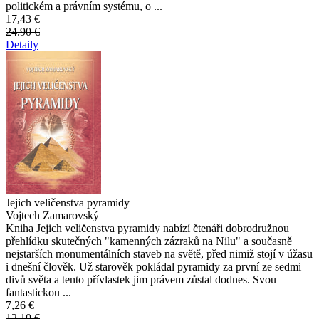
politickém a právním systému, o ...
17,43 €
24.90 €
Detaily
Jejich veličenstva pyramidy
Vojtech Zamarovský
Kniha Jejich veličenstva pyramidy nabízí čtenáři dobrodružnou
přehlídku skutečných "kamenných zázraků na Nilu" a současně
nejstarších monumentálních staveb na světě, před nimiž stojí v úžasu
i dnešní člověk. Už starověk pokládal pyramidy za první ze sedmi
divů světa a tento přívlastek jim právem zůstal dodnes. Svou
fantastickou ...
7,26 €
12.10 €