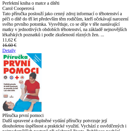
Perfektní kniha o matce a dítěti
Carol Cooperová
Tato příručka poslouží jako cenný zdroj informací o těhotenství a
péči o dítě do tří let především těm rodičům, kteří očekávají narození
svého prvního potomka. Vysvětluje, co se děje v těle nastávající
matky v jednotlivých obdobích těhotenství, na základě nejnovějších
lékařských poznatků i podle zkušeností různých žen. ...
11,62 €
16.60 €
Detaily
Příručka první pomoci
Další upravené a doplněné vydání příručky potvrzuje její
dlouholetou úspěšnost a praktické využití. Vychází z osvědčených i