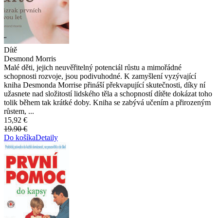
Dítě
Desmond Morris
Malé děti, jejich neuvěřitelný potenciál růstu a mimořádné
schopnosti rozvoje, jsou podivuhodné. K zamyšlení vyzývající
kniha Desmonda Morrise přináší překvapující skutečnosti, díky ní
užasnete nad složitostí lidského těla a schopností dítěte dokázat toho
tolik během tak krátké doby. Kniha se zabývá učením a přirozeným
růstem, ...
15,92 €
19.90 €
Do košíka
Detaily