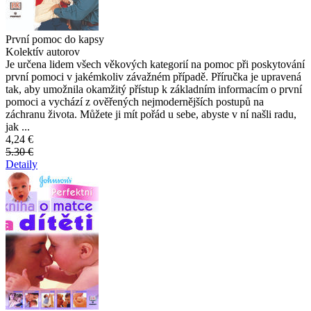
První pomoc do kapsy
Kolektív autorov
Je určena lidem všech věkových kategorií na pomoc při poskytování
první pomoci v jakémkoliv závažném případě. Příručka je upravená
tak, aby umožnila okamžitý přístup k základním informacím o první
pomoci a vychází z ověřených nejmodernějších postupů na
záchranu života. Můžete ji mít pořád u sebe, abyste v ní našli radu,
jak ...
4,24 €
5.30 €
Detaily