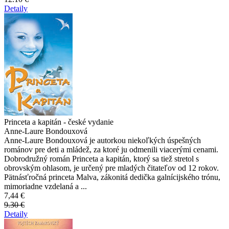
Detaily
Princeta a kapitán - české vydanie
Anne-Laure Bondouxová
Anne-Laure Bondouxová je autorkou niekoľkých úspešných
románov pre deti a mládež, za ktoré ju odmenili viacerými cenami.
Dobrodružný román Princeta a kapitán, ktorý sa tiež stretol s
obrovským ohlasom, je určený pre mladých čitateľov od 12 rokov.
Pätnásťročná princeta Malva, zákonitá dedička galnícijského trónu,
mimoriadne vzdelaná a ...
7,44 €
9.30 €
Detaily