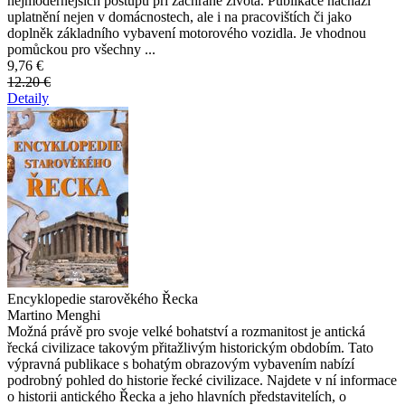
nejmodernějších postupů při záchraně života. Publikace nachází
uplatnění nejen v domácnostech, ale i na pracovištích či jako
doplněk základního vybavení motorového vozidla. Je vhodnou
pomůckou pro všechny ...
9,76 €
12.20 €
Detaily
Encyklopedie starověkého Řecka
Martino Menghi
Možná právě pro svoje velké bohatství a rozmanitost je antická
řecká civilizace takovým přitažlivým historickým obdobím. Tato
výpravná publikace s bohatým obrazovým vybavením nabízí
podrobný pohled do historie řecké civilizace. Najdete v ní informace
o historii antického Řecka a jeho hlavních představitelích, o