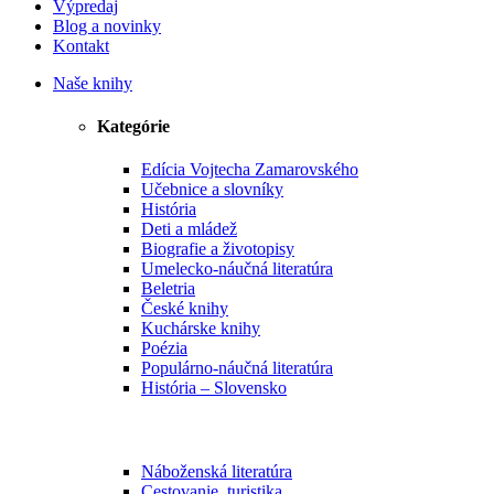
Výpredaj
Blog a novinky
Kontakt
Naše knihy
Kategórie
Edícia Vojtecha Zamarovského
Učebnice a slovníky
História
Deti a mládež
Biografie a životopisy
Umelecko-náučná literatúra
Beletria
České knihy
Kuchárske knihy
Poézia
Populárno-náučná literatúra
História – Slovensko
Náboženská literatúra
Cestovanie, turistika