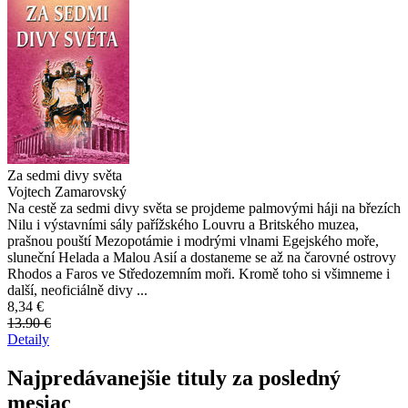
Za sedmi divy světa
Vojtech Zamarovský
Na cestě za sedmi divy světa se projdeme palmovými háji na březích
Nilu i výstavními sály pařížského Louvru a Britského muzea,
prašnou pouští Mezopotámie i modrými vlnami Egejského moře,
sluneční Helada a Malou Asií a dostaneme se až na čarovné ostrovy
Rhodos a Faros ve Středozemním moři. Kromě toho si všimneme i
další, neoficiálně divy ...
8,34 €
13.90 €
Detaily
Najpredávanejšie tituly za posledný
mesiac