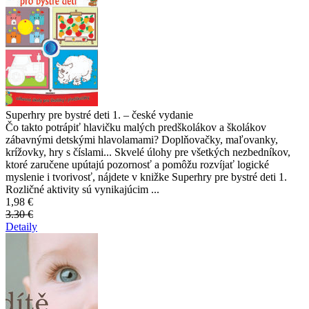
Superhry pre bystré deti 1. – české vydanie
Čo takto potrápiť hlavičku malých predškolákov a školákov
zábavnými detskými hlavolamami? Doplňovačky, maľovanky,
krížovky, hry s číslami... Skvelé úlohy pre všetkých nezbedníkov,
ktoré zaručene upútajú pozornosť a pomôžu rozvíjať logické
myslenie i tvorivosť, nájdete v knižke Superhry pre bystré deti 1.
Rozličné aktivity sú vynikajúcim ...
1,98 €
3.30 €
Detaily