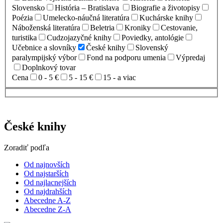
Slovensko
História – Bratislava
Biografie a životopisy
Poézia
Umelecko-náučná literatúra
Kuchárske knihy
Náboženská literatúra
Beletria
Kroniky
Cestovanie,
turistika
Cudzojazyčné knihy
Poviedky, antológie
Učebnice a slovníky
České knihy
Slovenský
paralympijský výbor
Fond na podporu umenia
Výpredaj
Doplnkový tovar
Cena
0 - 5 €
5 - 15 €
15 - a viac
České knihy
Zoradiť podľa
Od najnovších
Od najstarších
Od najlacnejších
Od najdrahších
Abecedne A-Z
Abecedne Z-A