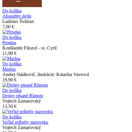
Do košíka
Absurdity dejín
Ladislav Švihran
7,00 €
Do košíka
Proglas
Konštantín Filozof - sv. Cyril
11,90 €
Do košíka
Marína
Andrej Sládkovič, ilustrácie: Katarína Vavrová
19,90 €
Do košíka
Dejiny písané Rímom
Vojtech Zamarovský
13,50 €
Do košíka
Veľké príbehy staroveku
Vojtech Zamarovský