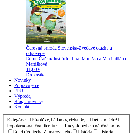
Čarovná príroda Slovenska-Zvedavé otázky a
odpovede
Ľubor Čačko/Ilustrácie: Juraj Martiška a Maximiliána
Martišková
11,00 €
Do košíka
Novinky
Pripravujeme
FPU
Výpredaj
Blog a novinky
Kontakt
Kategórie
Básničky, hádanky, riekanky
Deti a mládež
Populárno-náučná literatúra
Encyklopédie a náučné knihy
Edícia Vojtecha Zamarovského
História
História –