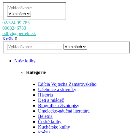
02/524 99 785
0903246783
odbyt@perfekt.sk
Košík
0
Naše knihy
Kategórie
Edícia Vojtecha Zamarovského
Učebnice a slovníky
História
Deti a mládež
Biografie a životopisy
Umelecko-náučná literatúra
Beletria
České knihy
Kuchárske knihy
Poézia