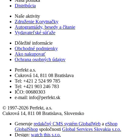
Naša ponuka
Distribúcia
Naše aktivity
Združenie Korytnačky
Autogramiády, besedy a čítanie
Vydavateľské súťaže
Dôležité informácie
Obchodné podmienky
Ako nakupovať
Ochrana osobných údajov
Perfekt a.s.
Cukrová 14, 811 08 Bratislava
Tel: +421 2 524 99 785
Tel: +421 903 246 783
IČO: 00680303
e-mail: info@perfekt.sk
© 1997-2026 Perfekt, a.s.
Cukrová 14, 811 08 Bratislava, Slovensko
Generuje
redakčný CMS systém GlobalWeb
a
eShop
GlobalShop
spoločnosti
Global Services Slovakia s.r.o.
Design:
watch this s.r.o.