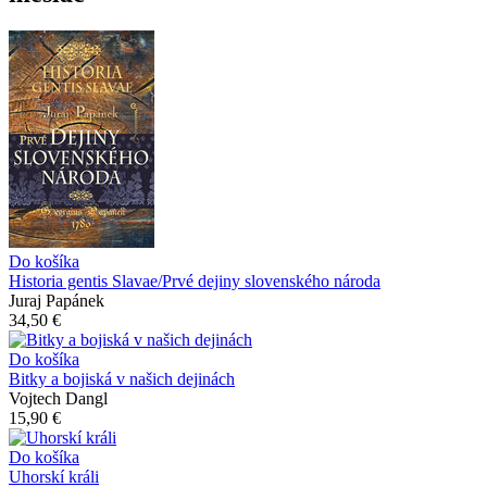
Do košíka
Historia gentis Slavae/Prvé dejiny slovenského národa
Juraj Papánek
34,50 €
Do košíka
Bitky a bojiská v našich dejinách
Vojtech Dangl
15,90 €
Do košíka
Uhorskí králi