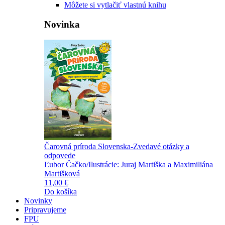
Môžete si vytlačiť vlastnú knihu
Novinka
Čarovná príroda Slovenska-Zvedavé otázky a
odpovede
Ľubor Čačko/Ilustrácie: Juraj Martiška a Maximiliána
Martišková
11,00 €
Do košíka
Novinky
Pripravujeme
FPU