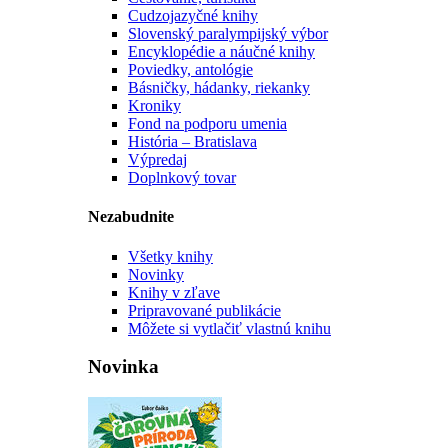
Cudzojazyčné knihy
Slovenský paralympijský výbor
Encyklopédie a náučné knihy
Poviedky, antológie
Básničky, hádanky, riekanky
Kroniky
Fond na podporu umenia
História – Bratislava
Výpredaj
Doplnkový tovar
Nezabudnite
Všetky knihy
Novinky
Knihy v zľave
Pripravované publikácie
Môžete si vytlačiť vlastnú knihu
Novinka