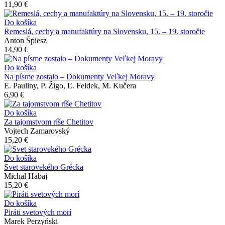
11,90 €
Do košíka
Remeslá, cechy a manufaktúry na Slovensku, 15. – 19. storočie
Anton Špiesz
14,90 €
Do košíka
Na písme zostalo – Dokumenty Veľkej Moravy
E. Pauliny, P. Žigo, Ľ. Feldek, M. Kučera
6,90 €
Do košíka
Za tajomstvom ríše Chetitov
Vojtech Zamarovský
15,20 €
Do košíka
Svet starovekého Grécka
Michal Habaj
15,20 €
Do košíka
Piráti svetových morí
Marek Perzyński