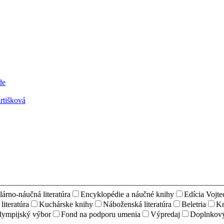
rtišková
árno-náučná literatúra
Encyklopédie a náučné knihy
Edícia Vojt
iteratúra
Kuchárske knihy
Náboženská literatúra
Beletria
Kr
lympijský výbor
Fond na podporu umenia
Výpredaj
Doplnkový