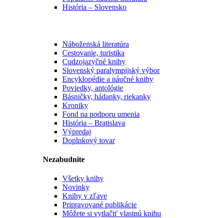
História – Slovensko
Náboženská literatúra
Cestovanie, turistika
Cudzojazyčné knihy
Slovenský paralympijský výbor
Encyklopédie a náučné knihy
Poviedky, antológie
Básničky, hádanky, riekanky
Kroniky
Fond na podporu umenia
História – Bratislava
Výpredaj
Doplnkový tovar
Nezabudnite
Všetky knihy
Novinky
Knihy v zľave
Pripravované publikácie
Môžete si vytlačiť vlastnú knihu