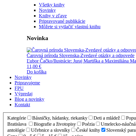
Všetky knihy
Novinky
Knihy v zľave
Pripravované publikácie
Môžete si vytlačiť vlastnú knihu
Novinka
Čarovná príroda Slovenska-Zvedavé otázky a odpovede
Ľubor Čačko/Ilustrácie: Juraj Martiška a Maximiliána Ma
11,00 €
Do košíka
Novinky
Pripravujeme
FPU
Výpredaj
Blog a novinky
Kontakt
Kategórie
Básničky, hádanky, riekanky
Deti a mládež
Popul
Bratislava
Biografie a životopisy
Poézia
Umelecko-náučná l
antológie
Učebnice a slovníky
České knihy
Slovenský para