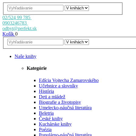
02/524 99 785
0903246783
odbyt@perfekt.sk
Košík
0
Naše knihy
Kategórie
Edícia Vojtecha Zamarovského
Učebnice a slovníky
História
Deti a mládež
Biografie a životopisy
Umelecko-náučná literatúra
Beletria
České knihy
Kuchárske knihy
Poézia
Populárno-náučná literatúra