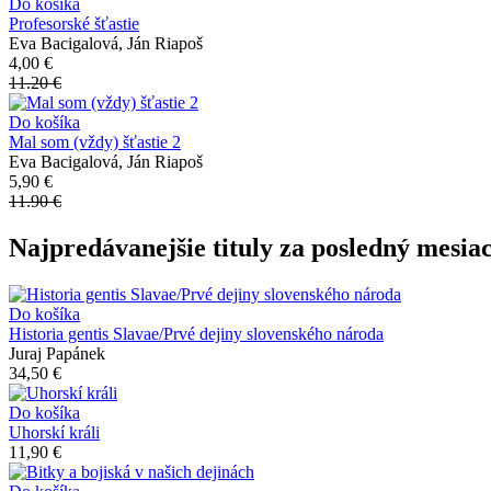
Do košíka
Profesorské šťastie
Eva Bacigalová, Ján Riapoš
4,00 €
11.20 €
Do košíka
Mal som (vždy) šťastie 2
Eva Bacigalová, Ján Riapoš
5,90 €
11.90 €
Najpredávanejšie tituly za posledný mesia
Do košíka
Historia gentis Slavae/Prvé dejiny slovenského národa
Juraj Papánek
34,50 €
Do košíka
Uhorskí králi
11,90 €