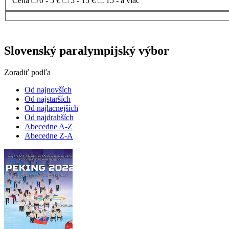
Cena
0 - 5 €
5 - 15 €
15 - a viac
Slovenský paralympijský výbor
Zoradiť podľa
Od najnovších
Od najstarších
Od najlacnejších
Od najdrahších
Abecedne A-Z
Abecedne Z-A