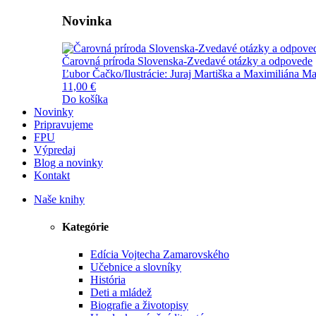
Novinka
Čarovná príroda Slovenska-Zvedavé otázky a odpovede
Ľubor Čačko/Ilustrácie: Juraj Martiška a Maximiliána Ma
11,00 €
Do košíka
Novinky
Pripravujeme
FPU
Výpredaj
Blog a novinky
Kontakt
Naše knihy
Kategórie
Edícia Vojtecha Zamarovského
Učebnice a slovníky
História
Deti a mládež
Biografie a životopisy