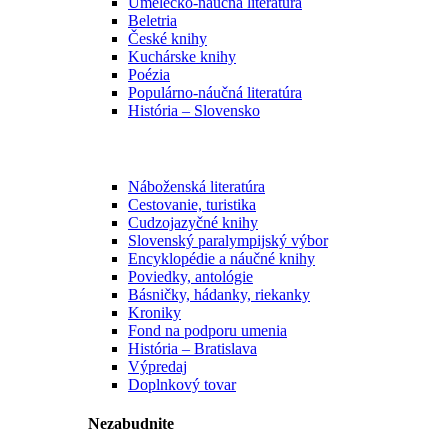
Umelecko-náučná literatúra
Beletria
České knihy
Kuchárske knihy
Poézia
Populárno-náučná literatúra
História – Slovensko
Náboženská literatúra
Cestovanie, turistika
Cudzojazyčné knihy
Slovenský paralympijský výbor
Encyklopédie a náučné knihy
Poviedky, antológie
Básničky, hádanky, riekanky
Kroniky
Fond na podporu umenia
História – Bratislava
Výpredaj
Doplnkový tovar
Nezabudnite