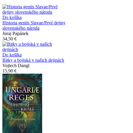
Do košíka
Historia gentis Slavae/Prvé dejiny
slovenského národa
Juraj Papánek
34,50 €
Do košíka
Bitky a bojiská v našich dejinách
Vojtech Dangl
15,90 €