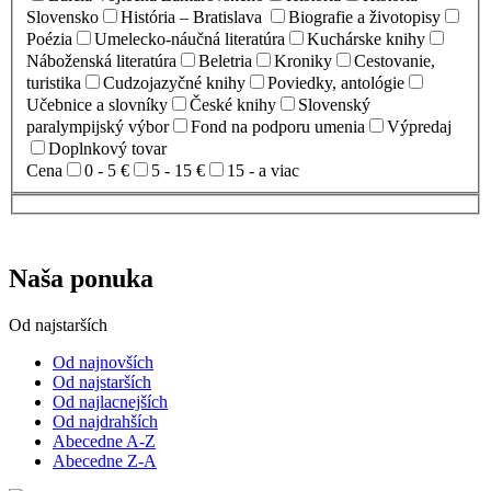
Slovensko
História – Bratislava
Biografie a životopisy
Poézia
Umelecko-náučná literatúra
Kuchárske knihy
Náboženská literatúra
Beletria
Kroniky
Cestovanie,
turistika
Cudzojazyčné knihy
Poviedky, antológie
Učebnice a slovníky
České knihy
Slovenský
paralympijský výbor
Fond na podporu umenia
Výpredaj
Doplnkový tovar
Cena
0 - 5 €
5 - 15 €
15 - a viac
Naša ponuka
Od najstarších
Od najnovších
Od najstarších
Od najlacnejších
Od najdrahších
Abecedne A-Z
Abecedne Z-A