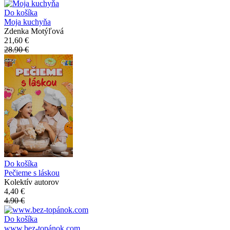
Do košíka
Moja kuchyňa
Zdenka Motýľová
21,60 €
28.90 €
Do košíka
Pečieme s láskou
Kolektív autorov
4,40 €
4.90 €
Do košíka
www.bez-topánok.com