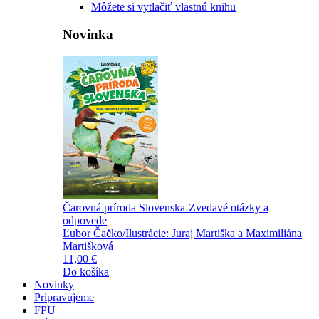
Môžete si vytlačiť vlastnú knihu
Novinka
Čarovná príroda Slovenska-Zvedavé otázky a
odpovede
Ľubor Čačko/Ilustrácie: Juraj Martiška a Maximiliána
Martišková
11,00 €
Do košíka
Novinky
Pripravujeme
FPU