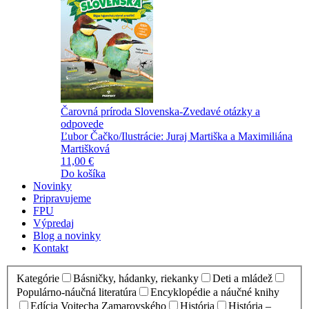
Čarovná príroda Slovenska-Zvedavé otázky a
odpovede
Ľubor Čačko/Ilustrácie: Juraj Martiška a Maximiliána
Martišková
11,00 €
Do košíka
Novinky
Pripravujeme
FPU
Výpredaj
Blog a novinky
Kontakt
Kategórie
Básničky, hádanky, riekanky
Deti a mládež
Populárno-náučná literatúra
Encyklopédie a náučné knihy
Edícia Vojtecha Zamarovského
História
História –