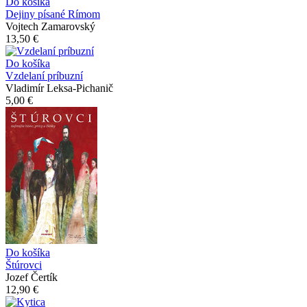
Do košíka
Dejiny písané Rímom
Vojtech Zamarovský
13,50 €
Do košíka
Vzdelaní príbuzní
Vladimír Leksa-Pichanič
5,00 €
Do košíka
Štúrovci
Jozef Čertík
12,90 €