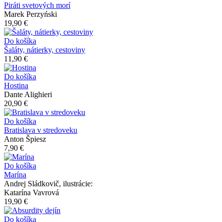
Piráti svetových morí
Marek Perzyński
19,90 €
Do košíka
Šaláty, nátierky, cestoviny
11,90 €
Do košíka
Hostina
Dante Alighieri
20,90 €
Do košíka
Bratislava v stredoveku
Anton Špiesz
7,90 €
Do košíka
Marína
Andrej Sládkovič, ilustrácie:
Katarína Vavrová
19,90 €
Do košíka