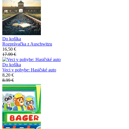
Do košíka
Rozprávačka z Auschwitzu
16,50 €
17.99 €
Do košíka
Veci v pohybe: Hasičské auto
8,20 €
8.99 €