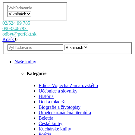
02/524 99 785
0903246783
odbyt@perfekt.sk
Košík
0
Naše knihy
Kategórie
Edícia Vojtecha Zamarovského
Učebnice a slovníky
História
Deti a mládež
Biografie a životopisy
Umelecko-náučná literatúra
Beletria
České knihy
Kuchárske knihy
Poézia