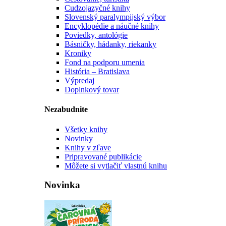
Cudzojazyčné knihy
Slovenský paralympijský výbor
Encyklopédie a náučné knihy
Poviedky, antológie
Básničky, hádanky, riekanky
Kroniky
Fond na podporu umenia
História – Bratislava
Výpredaj
Doplnkový tovar
Nezabudnite
Všetky knihy
Novinky
Knihy v zľave
Pripravované publikácie
Môžete si vytlačiť vlastnú knihu
Novinka