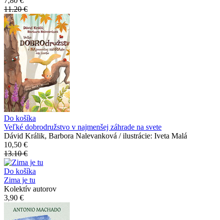
7,80 €
11.20 €
Do košíka
Veľké dobrodružstvo v najmenšej záhrade na svete
Dávid Králik, Barbora Nalevanková / ilustrácie: Iveta Malá
10,50 €
13.10 €
Do košíka
Zima je tu
Kolektív autorov
3,90 €