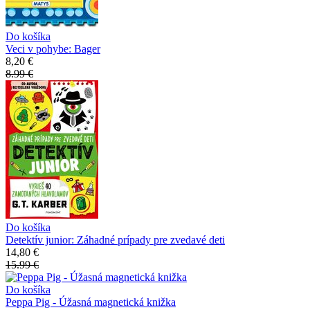
Do košíka
Veci v pohybe: Bager
8,20 €
8.99 €
Do košíka
Detektív junior: Záhadné prípady pre zvedavé deti
14,80 €
15.99 €
Do košíka
Peppa Pig - Úžasná magnetická knižka