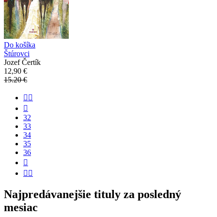
Do košíka
Štúrovci
Jozef Čertík
12,90 €
15.20 €


32
33
34
35
36


Najpredávanejšie tituly za posledný
mesiac