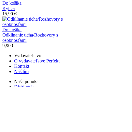
Do košíka
Kytica
15,90 €
Do košíka
Odklínanie ticha/Rozhovory s
osobnosťami
9,90 €
Vydavateľstvo
O vydavateľstve Perfekt
Kontakt
Náš tím
Naša ponuka
Distribúcia
Naše aktivity
Združenie Korytnačky
Autogramiády, besedy a čítanie
Vydavateľské súťaže
Dôležité informácie
Obchodné podmienky