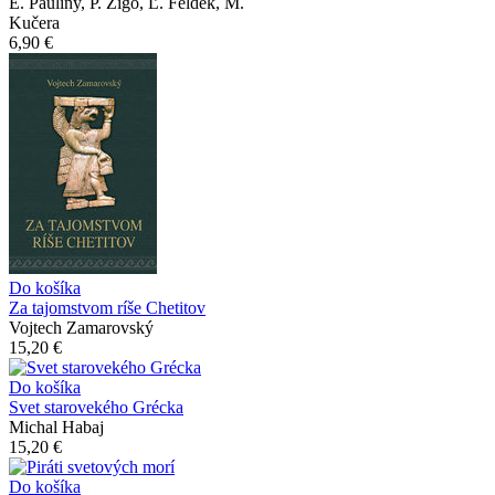
E. Pauliny, P. Žigo, Ľ. Feldek, M.
Kučera
6,90 €
Do košíka
Za tajomstvom ríše Chetitov
Vojtech Zamarovský
15,20 €
Do košíka
Svet starovekého Grécka
Michal Habaj
15,20 €
Do košíka