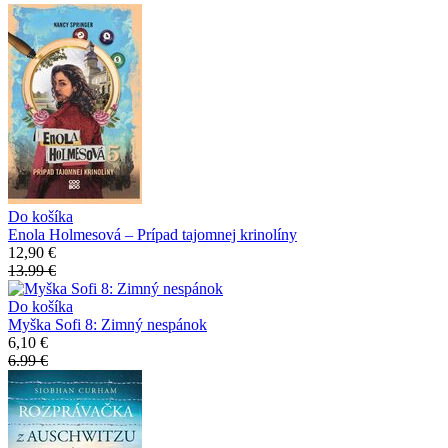
Do košíka
Enola Holmesová – Prípad tajomnej krinolíny
12,90 €
13.99 €
Do košíka
Myška Sofi 8: Zimný nespánok
6,10 €
6.99 €