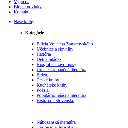
Výpredaj
Blog a novinky
Kontakt
Naše knihy
Kategórie
Edícia Vojtecha Zamarovského
Učebnice a slovníky
História
Deti a mládež
Biografie a životopisy
Umelecko-náučná literatúra
Beletria
České knihy
Kuchárske knihy
Poézia
Populárno-náučná literatúra
História – Slovensko
Náboženská literatúra
Cestovanie, turistika