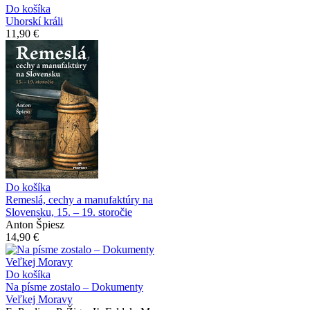
Do košíka
Uhorskí králi
11,90 €
Do košíka
Remeslá, cechy a manufaktúry na
Slovensku, 15. – 19. storočie
Anton Špiesz
14,90 €
Do košíka
Na písme zostalo – Dokumenty
Veľkej Moravy