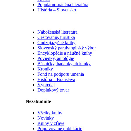
Populárno-náučná literatúra
História – Slovensko
Náboženská literatúra
Cestovanie, turistika
Cudzojazyčné knihy
Slovenský paralympijský výbor
Encyklopédie a náučné knihy
Poviedky, antológie
Básničky, hádanky, riekanky
Kroniky
Fond na podporu umenia
História – Bratislava
Výpredaj
Doplnkový tovar
Nezabudnite
Všetky knihy
Novinky
Knihy v zľave
Pripravované publikácie