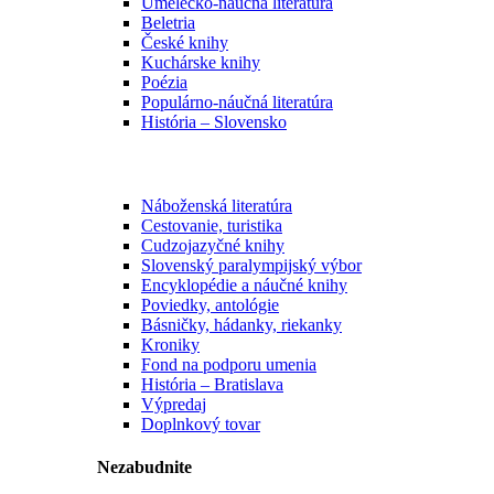
Umelecko-náučná literatúra
Beletria
České knihy
Kuchárske knihy
Poézia
Populárno-náučná literatúra
História – Slovensko
Náboženská literatúra
Cestovanie, turistika
Cudzojazyčné knihy
Slovenský paralympijský výbor
Encyklopédie a náučné knihy
Poviedky, antológie
Básničky, hádanky, riekanky
Kroniky
Fond na podporu umenia
História – Bratislava
Výpredaj
Doplnkový tovar
Nezabudnite