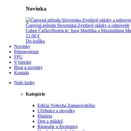
Novinka
Čarovná príroda Slovenska-Zvedavé otázky a odpovede
Ľubor Čačko/Ilustrácie: Juraj Martiška a Maximiliána Ma
11,00 €
Do košíka
Novinky
Pripravujeme
FPU
Výpredaj
Blog a novinky
Kontakt
Naše knihy
Kategórie
Edícia Vojtecha Zamarovského
Učebnice a slovníky
História
Deti a mládež
Biografie a životopisy