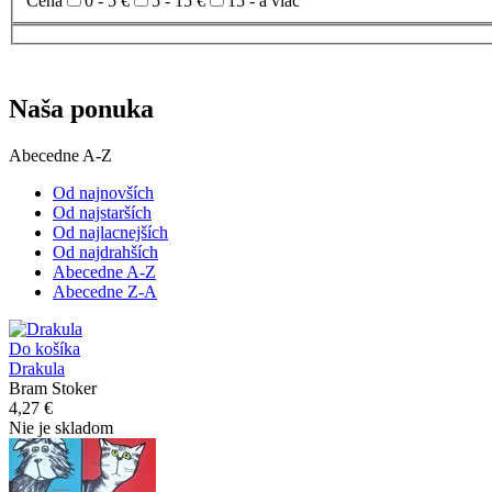
Cena
0 - 5 €
5 - 15 €
15 - a viac
Naša ponuka
Abecedne A-Z
Od najnovších
Od najstarších
Od najlacnejších
Od najdrahších
Abecedne A-Z
Abecedne Z-A
Do košíka
Drakula
Bram Stoker
4,27 €
Nie je skladom