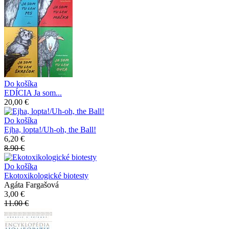
Do košíka
EDÍCIA Ja som...
20,00 €
Do košíka
Ejha, lopta!/Uh-oh, the Ball!
6,20 €
8.90 €
Do košíka
Ekotoxikologické biotesty
Agáta Fargašová
3,00 €
11.00 €