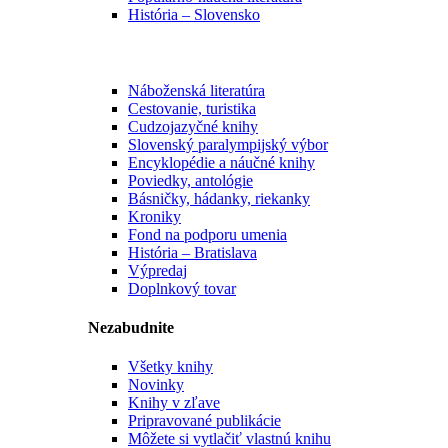
História – Slovensko
Náboženská literatúra
Cestovanie, turistika
Cudzojazyčné knihy
Slovenský paralympijský výbor
Encyklopédie a náučné knihy
Poviedky, antológie
Básničky, hádanky, riekanky
Kroniky
Fond na podporu umenia
História – Bratislava
Výpredaj
Doplnkový tovar
Nezabudnite
Všetky knihy
Novinky
Knihy v zľave
Pripravované publikácie
Môžete si vytlačiť vlastnú knihu