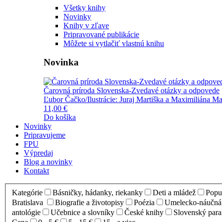
Všetky knihy
Novinky
Knihy v zľave
Pripravované publikácie
Môžete si vytlačiť vlastnú knihu
Novinka
Čarovná príroda Slovenska-Zvedavé otázky a odpovede
Ľubor Čačko/Ilustrácie: Juraj Martiška a Maximiliána Ma
11,00 €
Do košíka
Novinky
Pripravujeme
FPU
Výpredaj
Blog a novinky
Kontakt
Kategórie
Básničky, hádanky, riekanky
Deti a mládež
Popul
Bratislava
Biografie a životopisy
Poézia
Umelecko-náučná l
antológie
Učebnice a slovníky
České knihy
Slovenský para