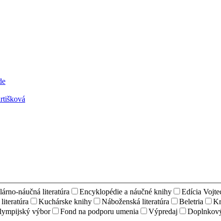
rtišková
árno-náučná literatúra
Encyklopédie a náučné knihy
Edícia Vojt
iteratúra
Kuchárske knihy
Náboženská literatúra
Beletria
Kr
lympijský výbor
Fond na podporu umenia
Výpredaj
Doplnkový