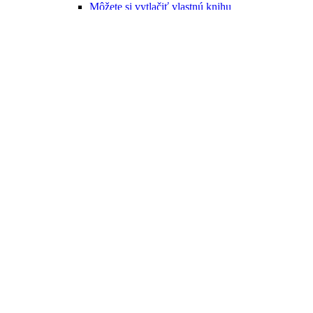
Môžete si vytlačiť vlastnú knihu
Novinka
Čarovná príroda Slovenska-Zvedavé otázky a
odpovede
Ľubor Čačko/Ilustrácie: Juraj Martiška a Maximiliána
Martišková
11,00 €
Do košíka
Novinky
Pripravujeme
FPU
Výpredaj
Blog a novinky
Kontakt
Naše knihy
Kategórie
Edícia Vojtecha Zamarovského